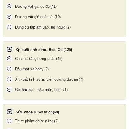
Dương vật giả có đế
(41)
Dương vật giả quần lót
(19)
Dụng cụ tập âm đạo, nở ngực
(2)
Xịt xuất tinh sớm, Bcs, Gel
(125)
Chai hít tăng hưng phấn
(45)
Dầu mát xa body
(2)
Xịt xuất tinh sớm, viên cường dương
(7)
Gel âm đạo - hậu môn, bcs
(71)
Kiểu dáng 2 lỗ sử dụng song song cho phép
phong phú cách
chơi
, tăng hưng phấn và cảm giác mới lạ.
Cách Bảo Quản
Sức khỏe & Sở thích
(68)
Thực phẩm chức năng
(2)
Giữ mặt hàng nơi khô ráo, tránh ánh nắng trực tiếp.