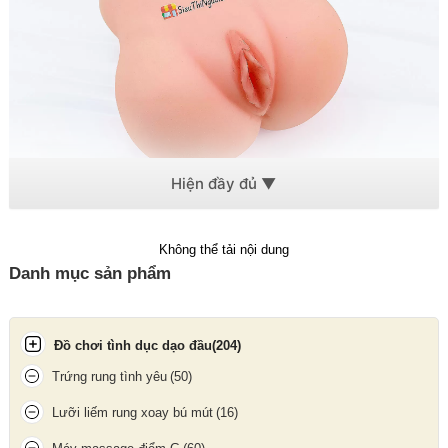
Bướm giả nằm ngửa 3D có
độ đàn hồi linh hoạt
, co bóp chặt
Không thể tải nội dung
chẽ theo từng nhịp, mang lại cảm giác ôm trọn cực chân thật.
Danh mục sản phẩm
Đồ chơi tình dục dạo đầu
(204)
Trứng rung tình yêu
(50)
Lưỡi liếm rung xoay bú mút
(16)