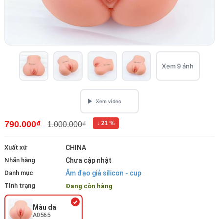
Xem 9 ảnh
790.000₫
↓ 21 %
1.000.000₫
Xuất xứ
CHINA
Nhãn hàng
Chưa cập nhật
Danh mục
Âm đạo giả silicon - cup
Tình trạng
Đang còn hàng
Màu da
A0565