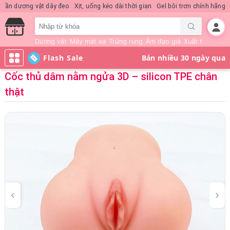
Nước hoa KD Quick Rush
Quần dương vật dây đeo
Xịt, uống kéo dài thời 
Dương vật
Máy mát xa
Trứng rung
Âm đạo giả
Xuất tinh sớm
Flash Sale
Cốc thủ dâm nằm ngửa 3D – silicon TPE chân
thật