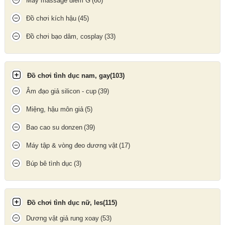
Máy massage điểm G
(60)
Đồ chơi kích hậu
(45)
Đồ chơi bạo dâm, cosplay
(33)
Đồ chơi tình dục nam, gay
(103)
Lớp silicon cao cấp giữ nhiệt tốt, giúp trải nghiệm thêm phần
ấm
Âm đạo giả silicon - cup
(39)
áp và tự nhiên
khi sử dụng.
Miệng, hậu môn giả
(5)
Cách Sử Dụng
Bao cao su donzen
(39)
Vệ sinh mặt hàng sạch sẽ trước khi dùng.
Máy tập & vòng đeo dương vật
(17)
Thoa gel bôi trơn để tăng kích thích và bảo vệ mặt hàng.
Búp bê tình dục
(3)
Sử dụng theo tư thế mong muốn, tận hưởng cảm giác chân thật.
Sau khi dùng, rửa sạch bằng nước ấm và dung dịch vệ sinh
chuyên dụng, để khô tự nhiên nơi thoáng mát.
Đồ chơi tình dục nữ, les
(115)
Dương vật giả rung xoay
(53)