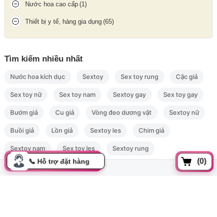
Không để gần vật sắc nhọn để tránh rách hư hỏng.
Nước hoa cao cấp
(1)
Có thể dùng phấn rôm để giữ bề mặt silicon mềm mịn như mới.
Thiết bị y tế, hàng gia dụng
(65)
Tìm kiếm nhiều nhất
Nước hoa kích dục
Sextoy
Sex toy rung
Cặc giả
Sex toy nữ
Sex toy nam
Sextoy gay
Sex toy gay
Bướm giả
Cu giả
Vòng đeo dương vật
Sextoy nữ
Buồi giả
Lồn giả
Sextoy les
Chim giả
Sextoy nam
Sex toy les
Sextoy rung
(0)
Kích thước chiều dài Bướm giả nằm ngửa 3D
Đồng xoài, Phường 13, Tân bình, Tp Hồ Chí Minh
cskh.movo@gmail.com