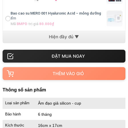
Bao cao su MERO 001 Hyaluronic Acid – mỏng dưỡng
ẩm
Mã
BMPD
trị giá
80.000₫
Bao cao su MERO 001 Ultra-Thin – cực mỏng cảm giác
thật
Mã
BM001
trị giá
80.000₫
THÊM VÀO GIỎ
Thông số sản phẩm
Loại sản phẩm
Âm đạo giả silicon - cup
Bảo hành
6 tháng
Kích thước
16cm x 17cm