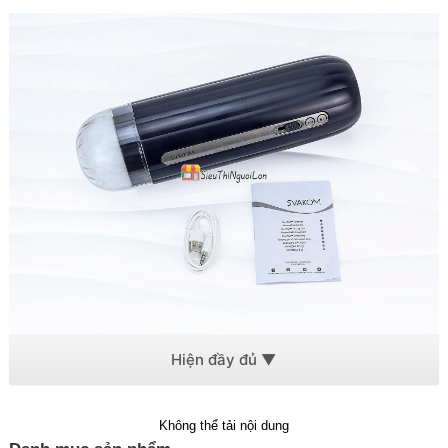
Bộ phụ kiện đi kèm Âm Đạo Giả Svakom Hannes NEO
Rung thụt mạnh mẽ – mô phỏng chân thật
Không thể tải nội dung
Svakom Hannes NEO sở hữu 5 chế độ rung thụt tự động cùng