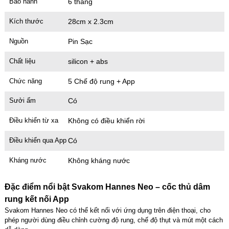
Bảo hành
6 tháng
Kích thước
28cm x 2.3cm
Cu giả 2 đầu trong suốt – silicon Jelly dẻo
Mã
D2TS
trị giá
500.000₫
Nguồn
Pin Sạc
Chất liệu
silicon + abs
Cu giả có đế 3 màu nam tính – silicon gân nổi
Chức năng
5 Chế độ rung + App
Mã
DDR3
trị giá
550.000₫
Sưởi ấm
Có
Điều khiển từ xa
Không có điều khiển rời
Điều khiển qua App
Có
Kháng nước
Không kháng nước
Đặc điểm nổi bật Svakom Hannes Neo – cốc thủ dâm
rung kết nối App
Svakom Hannes Neo có thể kết nối với ứng dụng trên điện thoại, cho
phép người dùng điều chỉnh cường độ rung, chế độ thụt và mút một cách