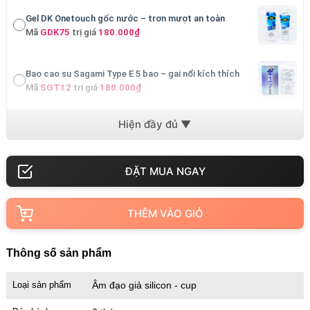
Gel DK Onetouch gốc nước – trơn mượt an toàn
Mã
GDK75
trị giá
180.000₫
Bao cao su Sagami Type E 5 bao – gai nổi kích thích
Mã
SGT12
trị giá
180.000₫
Bao cao su Sagami Xtreme Are – gai siêu nhỏ Nhật
Mã
SGMA
trị giá
200.000₫
Bộ BDSM cosplay y tá – gợi cảm roleplay
Mã
CPY01
trị giá
300.000₫
THÊM VÀO GIỎ
Cu giả Jelly có đế trong suốt – size nhỏ cho người mới
Thông số sản phẩm
Mã
DDT2
trị giá
500.000₫
Loại sản phẩm
Âm đạo giả silicon - cup
Cu giả Jelly có đế trong suốt – dùng tay cơ bản
Mã
DDTS
trị giá
590.000₫