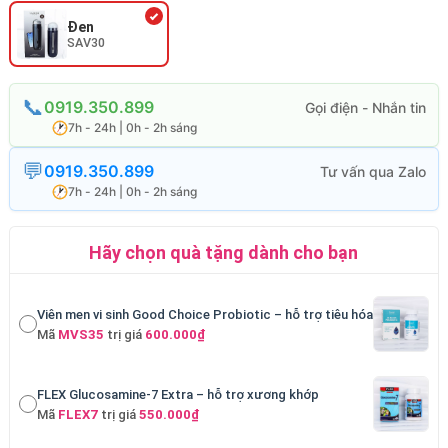
Đen
SAV30
0919.350.899
7h - 24h | 0h - 2h sáng
0919.350.899
7h - 24h | 0h - 2h sáng
Hãy chọn quà tặng dành cho bạn
Viên men vi sinh Good Choice Probiotic – hỗ trợ tiêu hóa
Mã
MVS35
trị giá
600.000₫
FLEX Glucosamine-7 Extra – hỗ trợ xương khớp
Mã
FLEX7
trị giá
550.000₫