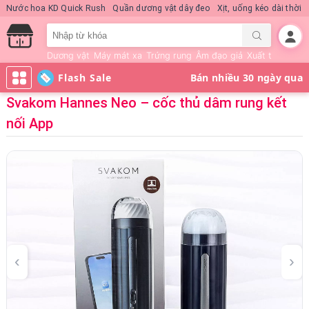
Nước hoa KD Quick Rush
Quần dương vật dây đeo
Xịt, uống kéo dài thời 
Dương vật
Máy mát xa
Trứng rung
Âm đạo giả
Xuất tinh sớm
Flash Sale
Svakom Hannes Neo – cốc thủ dâm rung kết
nối App