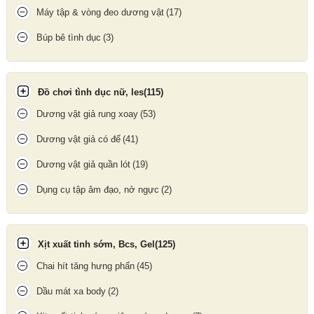
Máy tập & vòng đeo dương vật
(17)
Chức năng sưởi ấm lên đến 38°C
Búp bê tình dục
(3)
Điểm nổi bật nhất của Hannes NEO là khả năng làm ấm lên tới
38°C, giúp mô phỏng nhiệt độ cơ thể tự nhiên, tăng cảm giác
chân thật và thư giãn hơn trong quá trình sử dụng. Tính năng này
Đồ chơi tình dục nữ, les
(115)
giúp giảm cảm giác lạnh và nâng cao trải nghiệm đáng kể.
Dương vật giả rung xoay
(53)
Dương vật giả có đế
(41)
Dương vật giả quần lót
(19)
Dụng cụ tập âm đạo, nở ngực
(2)
Xịt xuất tinh sớm, Bcs, Gel
(125)
Chai hít tăng hưng phấn
(45)
Dầu mát xa body
(2)