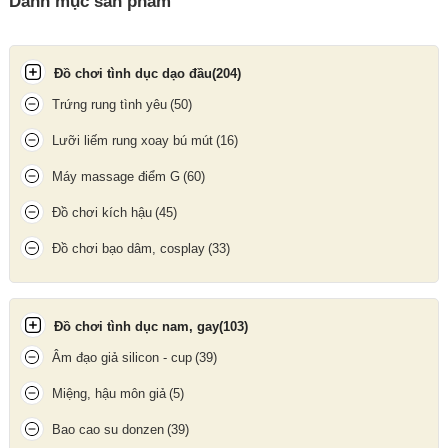
Danh mục sản phẩm
nhiều mức cường độ khác nhau, tạo cảm giác chuyển động ra
vào sống động như thật. Cơ chế thrusting (rung thụt) giúp kích
thích toàn diện, mang lại cảm giác mạnh và cực kỳ chân thực.
Đồ chơi tình dục dạo đầu
(204)
Trứng rung tình yêu
(50)
Lưỡi liếm rung xoay bú mút
(16)
Máy massage điểm G
(60)
Đồ chơi kích hậu
(45)
Đồ chơi bạo dâm, cosplay
(33)
Đồ chơi tình dục nam, gay
(103)
Âm đạo giả silicon - cup
(39)
Miệng, hậu môn giả
(5)
Turbo trượt điều chỉnh tốc độ giúp người dùng dễ dàng thay đổi
Bao cao su donzen
(39)
nhịp độ theo sở thích riêng.