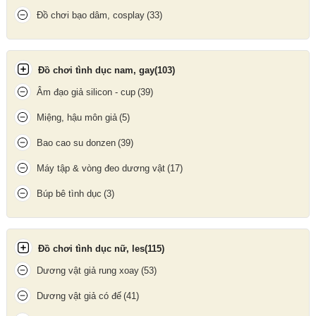
Đồ chơi bạo dâm, cosplay
(33)
Đồ chơi tình dục nam, gay
(103)
Âm đạo giả silicon - cup
(39)
Miệng, hậu môn giả
(5)
Phần gốc bao có nhánh phụ hình ngón tay cái kích thích ngoài
âm đạo
Bao cao su donzen
(39)
Phần gốc bao có thêm nhánh phụ hình ngón tay cái kích thích
Máy tập & vòng đeo dương vật
(17)
bên ngoài âm đạo cho nàng sung sướng được cùng lúc 2 nơi.
Đặc biệt
bao cao su đôn dên
được thiết kế dày hơn các loại bao
Búp bê tình dục
(3)
cao su thường sẽ làm giảm ma sát lên dương vật giúp chàng
quan hệ được lâu hơn.
Đồ chơi tình dục nữ, les
(115)
Dương vật giả rung xoay
(53)
Dương vật giả có đế
(41)