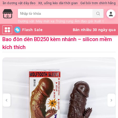
Nước hoa KD Quick Rush
Quần dương vật dây đeo
Xịt, uống kéo dài thời 
Dương vật
Máy mát xa
Trứng rung
Âm đạo giả
Xuất tinh sớm
Flash Sale
Bao đôn dên BD250 kèm nhánh – silicon mềm
kích thích