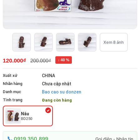
Xem 8 ảnh
120.000₫
↓ 40 %
200.000₫
Xuất xứ
CHINA
Nhãn hàng
Chưa cập nhật
Danh mục
Bao cao su donzen
Tình trạng
Đang còn hàng
Nâu
BD250
0919.350.899