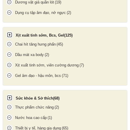
Dương vật giả quần lót
(19)
Dụng cụ tập âm đạo, nở ngực
(2)
Xịt xuất tinh sớm, Bcs, Gel
(125)
Chai hít tăng hưng phấn
(45)
Dầu mát xa body
(2)
Xịt xuất tinh sớm, viên cường dương
(7)
Hình ảnh rõ nét phần đầu bao đôn dên
Gel âm đạo - hậu môn, bcs
(71)
Sức khỏe & Sở thích
(68)
Thực phẩm chức năng
(2)
Nước hoa cao cấp
(1)
Thiết bị y tế, hàng gia dụng
(65)