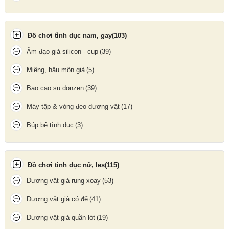
Đồ chơi tình dục nam, gay
(103)
Âm đạo giả silicon - cup
(39)
Miệng, hậu môn giả
(5)
Bao cao su donzen
(39)
Máy tập & vòng đeo dương vật
(17)
Búp bê tình dục
(3)
Đồ chơi tình dục nữ, les
(115)
Bao cao su đôn dên đầu lân được làm từ chất liệu silicon có độ
bền cao, độ co giãn tốt
Dương vật giả rung xoay
(53)
2. Đa năng, tiện lợi
Dương vật giả có đế
(41)
Đối với các cặp đôi ưa thích sự táo bạo, luôn tìm kiếm những
Dương vật giả quần lót
(19)
kiểu làm tình mới mẻ để trải nghiệm,
Bao cao su đôn dên đầu