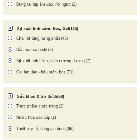
lân
là gợi ý không thể bỏ qua. Bởi với kiểu dáng đặc biệt của
Dụng cụ tập âm đạo, nở ngực
(2)
bao, chàng và nàng sẽ có những giờ phút ân ái khác lạ, nồng
nhiệt, cho chuyện chăn gối thêm chút gia vị mặn mà, phông phú,
không bao giời nhàm chán.
Xịt xuất tinh sớm, Bcs, Gel
(125)
Chai hít tăng hưng phấn
(45)
Dầu mát xa body
(2)
Xịt xuất tinh sớm, viên cường dương
(7)
Gel âm đạo - hậu môn, bcs
(71)
Sức khỏe & Sở thích
(68)
Thực phẩm chức năng
(2)
Nước hoa cao cấp
(1)
Thiết bị y tế, hàng gia dụng
(65)
Hình ảnh rõ nét phần đầu lân của bao đôn dên