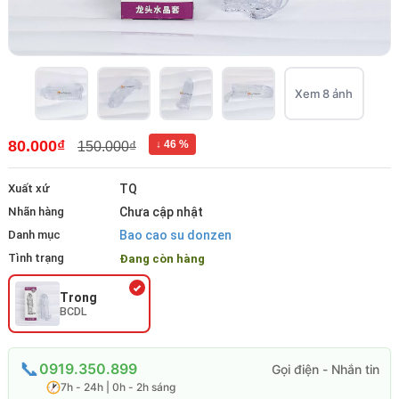
Xem 8 ảnh
80.000₫
↓ 46 %
150.000₫
Xuất xứ
TQ
Nhãn hàng
Chưa cập nhật
Danh mục
Bao cao su donzen
Tình trạng
Đang còn hàng
Trong
BCDL
0919.350.899
7h - 24h | 0h - 2h sáng