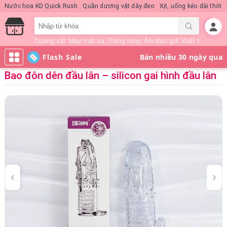
Nước hoa KD Quick Rush
Quần dương vật dây đeo
Xịt, uống kéo dài thời 
Dương vật
Máy mát xa
Trứng rung
Âm đạo giả
Xuất tinh sớm
Flash Sale
Bao đôn dên đầu lân – silicon gai hình đầu lân