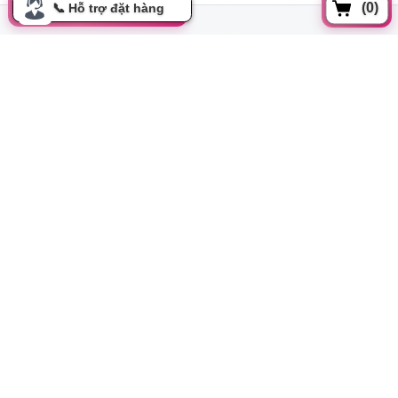
(0)
Update gần nhất lúc 00:00:50 06/08/2026
Đồng xoài, Phường 13, Tân bình, Tp Hồ Chí Minh
cskh.movo@gmail.com
0919.350.899
Thông tin
Tất cả danh mục
Hướng dẫn mua hàng
Chính sách đổi trả
Bảo mật thông tin
Cơ hội hợp tác
Liên hệ