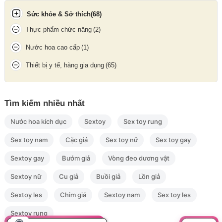
Sức khỏe & Sở thích
(68)
Thực phẩm chức năng
(2)
Kích thước chiều dài bao cao su đôn dên
Nước hoa cao cấp
(1)
Thiết bị y tế, hàng gia dụng
(65)
Tìm kiếm nhiều nhất
Nước hoa kích dục
Sextoy
Sex toy rung
Sex toy nam
Cặc giả
Sex toy nữ
Sex toy gay
Sextoy gay
Bướm giả
Vòng đeo dương vật
Sextoy nữ
Cu giả
Buồi giả
Lồn giả
Sextoy les
Chim giả
Sextoy nam
Sex toy les
Sextoy rung
Kích thước đường kính bao cao su đôn dên