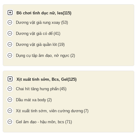
Khi dương vật cương cứng lộn ngược bao đôn dên lại và trùm
lên phần bao quy đầu, sau đó tuột ngược bao lại về phía gốc
Đồ chơi tình dục nữ, les
(115)
dương vật.
Sử dụng kèm gel bôi trơn để tăng độ ẩm ướt trơn tru, không bị
Dương vật giả rung xoay
(53)
đau rát cho bạn tinhg.
Dương vật giả có đế
(41)
Sau khi sử dụng vệ sinh bao đôn bằng nước sạch, để khô và
bảo quản nơi khô ráo thoáng mát cho lần sử dụng sau.
Dương vật giả quần lót
(19)
Dụng cụ tập âm đạo, nở ngực
(2)
Xịt xuất tinh sớm, Bcs, Gel
(125)
Chai hít tăng hưng phấn
(45)
Dầu mát xa body
(2)
Xịt xuất tinh sớm, viên cường dương
(7)
Gel âm đạo - hậu môn, bcs
(71)