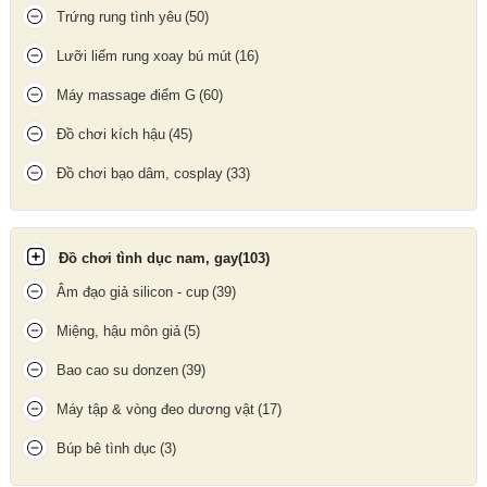
Trứng rung tình yêu
(50)
Lưỡi liếm rung xoay bú mút
(16)
Máy massage điểm G
(60)
Đồ chơi kích hậu
(45)
Đồ chơi bạo dâm, cosplay
(33)
Đồ chơi tình dục nam, gay
(103)
Âm đạo giả silicon - cup
(39)
Miệng, hậu môn giả
(5)
Bao đôn Max Man được làm từ silicon y tế mềm mại và co dãn
tốt
Bao cao su donzen
(39)
Máy tập & vòng đeo dương vật
(17)
Hướng dẫn sử dụng bao cao su đôn dên Max
Man gai
Búp bê tình dục
(3)