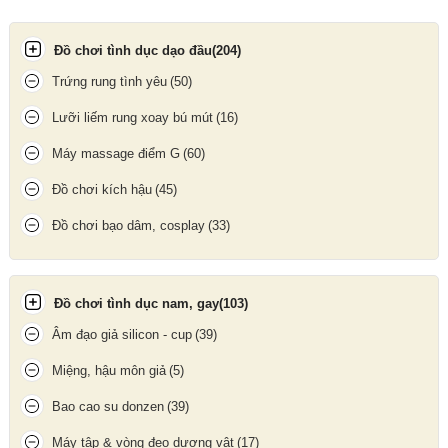
Đồ chơi tình dục dạo đầu
(204)
Trứng rung tình yêu
(50)
Lưỡi liếm rung xoay bú mút
(16)
Máy massage điểm G
(60)
Đồ chơi kích hậu
(45)
Đồ chơi bạo dâm, cosplay
(33)
Đồ chơi tình dục nam, gay
(103)
Sagami Tight-Fit 12 bao
là lựa chọn lý tưởng cho những ai yêu
cầu cao về
độ mỏng – độ ôm – sự an toàn
, mang đến trải
Âm đạo giả silicon - cup
(39)
nghiệm tình dục thăng hoa và trọn vẹn hơn mỗi ngày.
Miệng, hậu môn giả
(5)
Công dụng
Bao cao su donzen
(39)
Máy tập & vòng đeo dương vật
(17)
Hỗ trợ
tránh thai an toàn