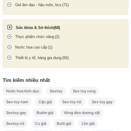
Gel âm đạo - hậu môn, bcs
(71)
Hướng dẫn bảo quản
Bảo quản nơi khô ráo, thoáng mát, tránh ánh nắng trực tiếp
Tránh tiếp xúc với vật sắc nhọn
Sức khỏe & Sở thích
(68)
Chỉ sử dụng
1 lần duy nhất
, kiểm tra hạn sử dụng trước khi dùng
Thực phẩm chức năng
(2)
Nước hoa cao cấp
(1)
Update gần nhất lúc 02:00:11 06/08/2026
Thiết bị y tế, hàng gia dụng
(65)
Tìm kiếm nhiều nhất
Nước hoa kích dục
Sextoy
Sex toy rung
Sex toy nam
Cặc giả
Sex toy nữ
Sex toy gay
Sextoy gay
Bướm giả
Vòng đeo dương vật
Sextoy nữ
Cu giả
Buồi giả
Lồn giả