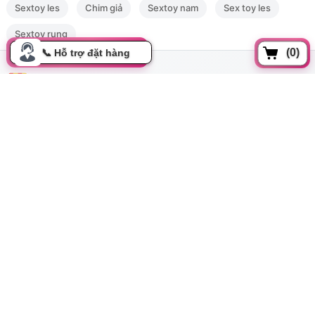
Sextoy les
Chim giả
Sextoy nam
Sex toy les
Sextoy rung
(0)
Đồng xoài, Phường 13, Tân bình, Tp Hồ Chí Minh
cskh.movo@gmail.com
0919.350.899
Thông tin
Tất cả danh mục
Hướng dẫn mua hàng
Chính sách đổi trả
Bảo mật thông tin
Cơ hội hợp tác