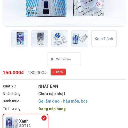
Xem 7 ảnh
150.000₫
↓ 16 %
180.000₫
Xuất xứ
NHẬT BẢN
Nhãn hàng
Chưa cập nhật
Danh mục
Gel âm đạo - hậu môn, bcs
Tình trạng
Đang còn hàng
Xanh
SGT12