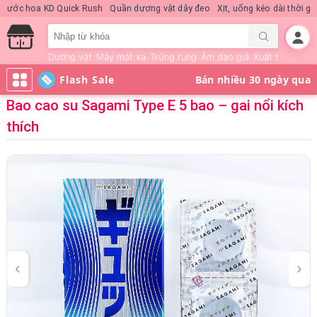
Nước hoa KD Quick Rush
Quần dương vật dây đeo
Xịt, uống kéo dài thời 
Dương vật
Máy mát xa
Trứng rung
Âm đạo giả
Xuất tinh sớm
Flash Sale
Bao cao su Sagami Type E 5 bao – gai nổi kích
thích