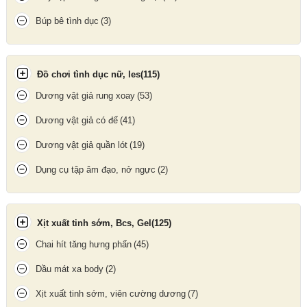
Giúp
phòng ngừa các bệnh lây truyền qua đường tình dục
Búp bê tình dục
(3)
Tăng cảm giác ôm khít, hỗ trợ duy trì kích thích khi làm tình
Đồ chơi tình dục nữ, les
(115)
Dương vật giả rung xoay
(53)
Dương vật giả có đế
(41)
Dương vật giả quần lót
(19)
Dụng cụ tập âm đạo, nở ngực
(2)
Xịt xuất tinh sớm, Bcs, Gel
(125)
Chai hít tăng hưng phấn
(45)
Dầu mát xa body
(2)
Bao cao su Sagami Tight-Fit hộp 12 bao
Xịt xuất tinh sớm, viên cường dương
(7)