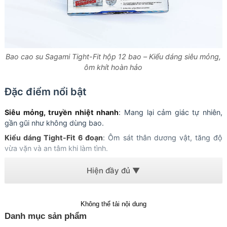
Bao cao su Sagami Tight-Fit hộp 12 bao – Kiểu dáng siêu mỏng,
ôm khít hoàn hảo
Đặc điểm nổi bật
Siêu mỏng, truyền nhiệt nhanh
: Mang lại cảm giác tự nhiên,
gần gũi như không dùng bao.
Kiểu dáng Tight-Fit 6 đoạn
: Ôm sát thân dương vật, tăng độ
vừa vặn và an tâm khi làm tình.
Chất liệu cao su thiên nhiên cao cấp
: Mềm mại, đàn hồi tốt, an
toàn cho da.
Có sẵn gel bôi trơn
: Giúp giảm ma sát, làm tình mượt mà và
thoải mái hơn.
Không thể tải nội dung
Danh mục sản phẩm