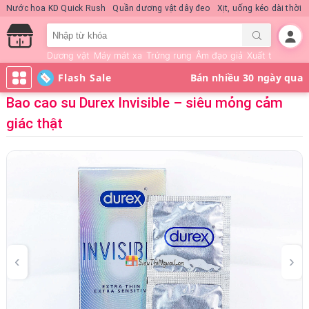
Nước hoa KD Quick Rush
Quần dương vật dây đeo
Xịt, uống kéo dài thời 
Dương vật
Máy mát xa
Trứng rung
Âm đạo giả
Xuất tinh sớm
Flash Sale
Bao cao su Durex Invisible – siêu mỏng cảm
giác thật