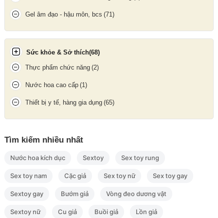
Gel âm đạo - hậu môn, bcs
(71)
Sức khỏe & Sở thích
(68)
Thực phẩm chức năng
(2)
Nước hoa cao cấp
(1)
Thiết bị y tế, hàng gia dụng
(65)
Durex Invisible 10 bao là lựa chọn lý tưởng cho những ai yêu
Tìm kiếm nhiều nhất
thích cảm giác chân thật, tự nhiên nhưng vẫn muốn cam kết sự
Nước hoa kích dục
Sextoy
Sex toy rung
an toàn và chất lượng từ một thương hiệu đáng tin cậy hàng đầu
thế giới.
Sex toy nam
Cặc giả
Sex toy nữ
Sex toy gay
Update gần nhất lúc 02:00:11 06/08/2026
Sextoy gay
Bướm giả
Vòng đeo dương vật
Sextoy nữ
Cu giả
Buồi giả
Lồn giả