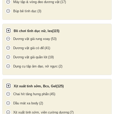
Máy tập & vòng đeo dương vật
(17)
Búp bê tình dục
(3)
Đồ chơi tình dục nữ, les
(115)
Dương vật giả rung xoay
(53)
Một hộp gồm 10 bao cao su
Dương vật giả có đế
(41)
Cách bảo quản
Dương vật giả quần lót
(19)
Dụng cụ tập âm đạo, nở ngực
(2)
Bảo quản nơi khô ráo, thoáng mát.
Tránh ánh nắng trực tiếp và nhiệt độ cao.
Không để trong ví hoặc nơi dễ bị ma sát trong thời gian dài.
Xịt xuất tinh sớm, Bcs, Gel
(125)
Kiểm tra hạn sử dụng trước khi dùng.
Chai hít tăng hưng phấn
(45)
Dầu mát xa body
(2)
Xịt xuất tinh sớm, viên cường dương
(7)