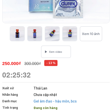
Xem 10 ảnh
250.000₫
↓ 13 %
300.000₫
02:25:31
Xuất xứ
Thái Lan
Nhãn hàng
Chưa cập nhật
Danh mục
Gel âm đạo - hậu môn, bcs
Tình trạng
Đang còn hàng