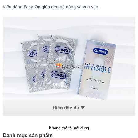
Kiểu dáng Easy-On giúp đeo dễ dàng và vừa vặn.
Durex Invisible được xem là một trong những dòng bao cao su
mỏng nhất của Durex, mang lại cảm giác "gần như không đeo",
Không thể tải nội dung
giúp truyền tải cảm xúc tự nhiên hơn mà vẫn duy trì khả năng
Danh mục sản phẩm