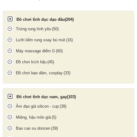
bảo vệ an toàn.
Cách sử dụng
Đồ chơi tình dục dạo đầu
(204)
Trứng rung tình yêu
(50)
Xé bao theo đường răng cưa, tránh dùng vật sắc nhọn.
Đeo bao khi dương vật đã cương cứng.
Lưỡi liếm rung xoay bú mút
(16)
Bóp nhẹ đầu chứa tinh dịch và vuốt bao xuống hết chiều dài dương
Máy massage điểm G
(60)
vật.
Đồ chơi kích hậu
(45)
Sau khi xuất tinh, giữ mép bao và rút ra khi dương vật còn cương.
Đồ chơi bạo dâm, cosplay
(33)
Thắt nút và bỏ vào thùng rác sau khi sử dụng.
Đồ chơi tình dục nam, gay
(103)
Âm đạo giả silicon - cup
(39)
Miệng, hậu môn giả
(5)
Bao cao su donzen
(39)