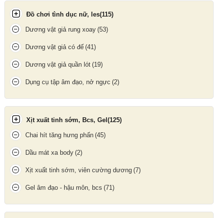
Cảnh Báo và Chú Ý:
Đồ chơi tình dục nữ, les
(115)
Tác dụng phụ
: Có thể bao gồm chóng mặt, nhức đầu, buồn nôn
Dương vật giả rung xoay
(53)
hoặc kích ứng đường hô hấp.
Dương vật giả có đế
(41)
Tránh xa trẻ em
: Mặt hàng nên được bảo quản ở nơi xa tầm tay
trẻ em.
Dương vật giả quần lót
(19)
Không sử dụng nếu có vấn đề sức khỏe
: Nếu bạn có tiền sử về
bệnh tim mạch, huyết áp hoặc đang dùng thuốc, hãy tham khảo
Dụng cụ tập âm đạo, nở ngực
(2)
ý kiến bác sĩ trước khi sử dụng.
Không sử dụng với thuốc gây giãn mạch
: Tránh kết hợp với các
loại thuốc khác như Viagra hoặc các loại thuốc gây giãn mạch
Xịt xuất tinh sớm, Bcs, Gel
(125)
khác.
Chai hít tăng hưng phấn
(45)
Lưu Trữ:
Bảo quản nơi khô ráo, thoáng mát, tránh ánh nắng trực tiếp và
Dầu mát xa body
(2)
nhiệt độ cao.
Xịt xuất tinh sớm, viên cường dương
(7)
Update gần nhất lúc 23:27:20 05/08/2026
Gel âm đạo - hậu môn, bcs
(71)