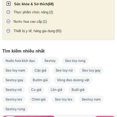
Sức khỏe & Sở thích
(68)
Thực phẩm chức năng
(2)
Nước hoa cao cấp
(1)
Thiết bị y tế, hàng gia dụng
(65)
Tìm kiếm nhiều nhất
Nước hoa kích dục
Sextoy
Sex toy rung
Sex toy nam
Cặc giả
Sex toy nữ
Sex toy gay
Sextoy gay
Bướm giả
Vòng đeo dương vật
Sextoy nữ
Cu giả
Lồn giả
Buồi giả
Sextoy les
Chim giả
Sex toy les
Sextoy nam
Sextoy rung