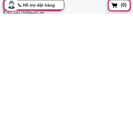
(0)
Đồng xoài, Phường 13, Tân bình, Tp Hồ Chí Minh
cskh.movo@gmail.com
0919.350.899
Thông tin
Tất cả danh mục
Hướng dẫn mua hàng
Chính sách đổi trả
Bảo mật thông tin
Cơ hội hợp tác
Liên hệ
Thanh toán & Giao hàng