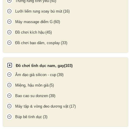
Trứng rung tình yêu
(50)
Lưỡi liếm rung xoay bú mút
(16)
Máy massage điểm G
(60)
Đồ chơi kích hậu
(45)
Đồ chơi bạo dâm, cosplay
(33)
Đồ chơi tình dục nam, gay
(103)
Âm đạo giả silicon - cup
(39)
Miệng, hậu môn giả
(5)
Chai hít Popper Blue Boy Original xuất xứ USA
Bao cao su donzen
(39)
Hướng Dẫn Sử Dụng:
Máy tập & vòng đeo dương vật
(17)
Cách sử dụng
: Mở nắp chai và hít vào từ khoảng cách gần
(không nên hít quá gần để tránh kích ứng).
Búp bê tình dục
(3)
Lưu ý
: Không nên sử dụng quá liều hoặc hít liên tục trong thời
gian dài.