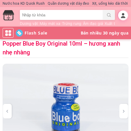
Nước hoa KD Quick Rush
Quần dương vật dây đeo
Xịt, uống kéo dài thời 
Dương vật
Máy mát xa
Trứng rung
Âm đạo giả
Xuất tinh sớm
Flash Sale
Popper Blue Boy Original 10ml – hương xanh
nhẹ nhàng