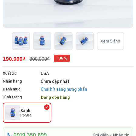
Xem 5 ảnh
190.000₫
↓ 36 %
300.000₫
Xuất xứ
USA
Nhãn hàng
Chưa cập nhật
Danh mục
Chai hít tăng hưng phấn
Tình trạng
Đang còn hàng
Xanh
P6504
0919.350.899