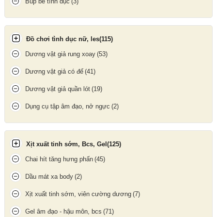
Búp bê tình dục
(3)
Kiểu dáng nhỏ gọn cùng hiệu ứng hưng phấn rõ rệt, mặt hàng
giúp nâng cao cảm xúc và trải nghiệm cá nhân một cách tinh tế.
Đồ chơi tình dục nữ, les
(115)
Công dụng
Dương vật giả rung xoay
(53)
Hỗ trợ
tăng hưng phấn
, tạo cảm xúc mạnh mẽ hơn trong không
gian riêng tư
Dương vật giả có đế
(41)
Thích hợp cho các cặp đôi muốn làm mới trải nghiệm
Dương vật giả quần lót
(19)
Được sử dụng như một loại
liquid incense chuyên dụng
Dụng cụ tập âm đạo, nở ngực
(2)
Xịt xuất tinh sớm, Bcs, Gel
(125)
Chai hít tăng hưng phấn
(45)
Dầu mát xa body
(2)
Xịt xuất tinh sớm, viên cường dương
(7)
Gel âm đạo - hậu môn, bcs
(71)