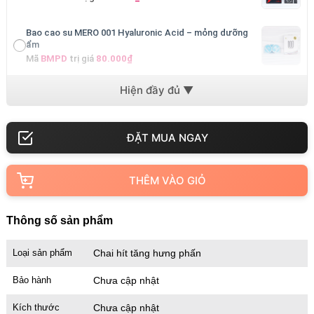
Bao cao su MERO 001 Hyaluronic Acid – mỏng dưỡng
ẩm
Mã
BMPD
trị giá
80.000₫
Bao cao su MERO 001 Ultra-Thin – cực mỏng cảm giác
thật
Mã
BM001
trị giá
80.000₫
THÊM VÀO GIỎ
Thông số sản phẩm
Loại sản phẩm
Chai hít tăng hưng phấn
Bảo hành
Chưa cập nhật
Kích thước
Chưa cập nhật