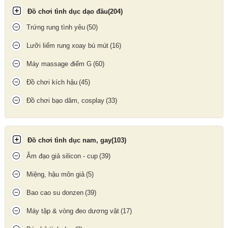
Giúp tinh thần thư giãn, giảm căng thẳng, tăng kích thích cảm
Đồ chơi tình dục dạo đầu
(204)
xúc
Trứng rung tình yêu
(50)
Tác động nhanh, không cần sử dụng phức tạp
Lưỡi liếm rung xoay bú mút
(16)
Dung tích 30ml dùng được nhiều lần, tiết kiệm
Máy massage điểm G
(60)
Đồ chơi kích hậu
(45)
Đồ chơi bạo dâm, cosplay
(33)
Đồ chơi tình dục nam, gay
(103)
Âm đạo giả silicon - cup
(39)
Miệng, hậu môn giả
(5)
Bao cao su donzen
(39)
Máy tập & vòng đeo dương vật
(17)