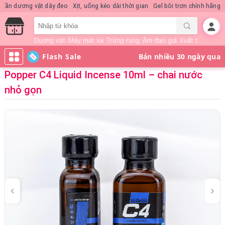
Nước hoa KD Quick Rush
Quần dương vật dây đeo
Xịt, uống kéo dài thời gi
Dương vật
Máy mát xa
Trứng rung
Âm đạo giả
Xuất tinh sớm
Flash Sale
Popper C4 Liquid Incense 10ml – chai nước
nhỏ gọn