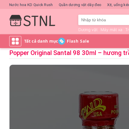
Nước hoa KD Quick Rush
Quần dương vật dây đeo
Xịt, uống ké
Dương vật
Máy mát xa
T
Flash Sale
Popper Original Santal 98 30ml – hương t