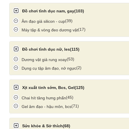
Đồ chơi tình dục nam, gay
(103)
(39)
Âm đạo giả silicon - cup
(17)
Máy tập & vòng đeo dương vật
Đồ chơi tình dục nữ, les
(115)
(53)
Dương vật giả rung xoay
(2)
Dụng cụ tập âm đạo, nở ngực
Xịt xuất tinh sớm, Bcs, Gel
(125)
(45)
Chai hít tăng hưng phấn
(71)
Gel âm đạo - hậu môn, bcs
mặt hàng này đang dần trở thành sự lựa chọn phổ biến ch
thẳng một cá
Sức khỏe & Sở thích
(68)
Hướng Dẫn Sử Dụng