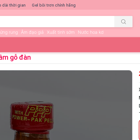
o dài thời gian
Gel bôi trơn chính hãng
rứng rung
Âm đạo giả
Xuất tinh sớm
Nước hoa kd
rầm gỗ đàn