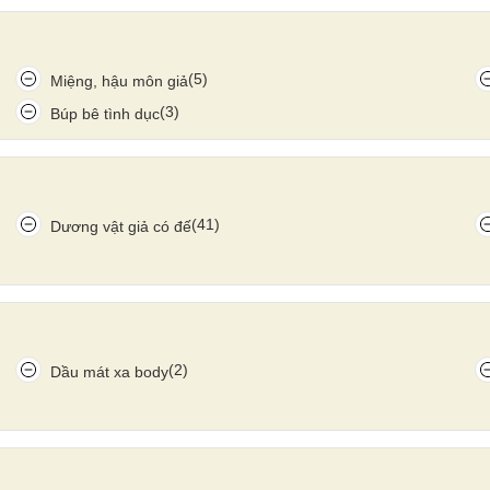
(5)
Miệng, hậu môn giả
(3)
Búp bê tình dục
(41)
Dương vật giả có đế
(2)
Dầu mát xa body
o những ai muốn trải nghiệm sự kích thích và giải tỏa căng
ch nhanh chóng.