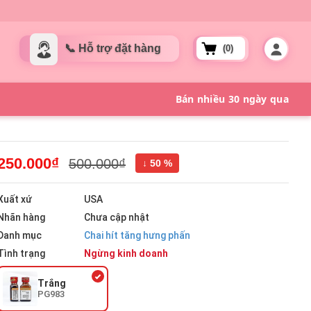
(0)
250.000₫
500.000₫
↓ 50 %
Xuất xứ
USA
Nhãn hàng
Chưa cập nhật
Danh mục
Chai hít tăng hưng phấn
Tình trạng
Ngừng kinh doanh
Trắng
PG983