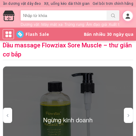
Nước hoa KD Quick Rush
Quần dương vật dây đeo
Xịt, uống kéo dài thời gi
Dương vật
Máy mát xa
Trứng rung
Âm đạo giả
Xuất tinh sớm
Flash Sale
Dầu massage Flowziax Sore Muscle – thư giãn
cơ bắp
Ngừng kinh doanh