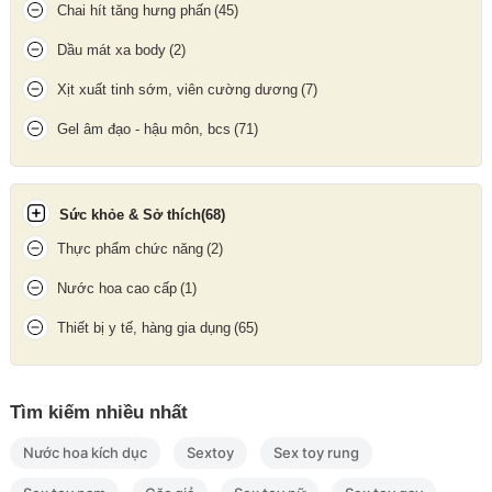
Chai hít tăng hưng phấn
(45)
Dầu mát xa body
(2)
Xịt xuất tinh sớm, viên cường dương
(7)
Gel âm đạo - hậu môn, bcs
(71)
Sức khỏe & Sở thích
(68)
Flowziax Sore Muscle Massage Oil
không chỉ là dầu thư giãn
Thực phẩm chức năng
(2)
cơ thể mà còn là “bí mật quyến rũ” giúp những giây phút ân ái
thêm mượt mà và thăng hoa.
Nước hoa cao cấp
(1)
Thiết bị y tế, hàng gia dụng
(65)
Lưu ý bảo quản
Chỉ dùng ngoài da, tránh tiếp xúc trực tiếp với mắt.
Tìm kiếm nhiều nhất
Bảo quản nơi khô mát, tránh ánh nắng trực tiếp.
Đậy kín nắp sau khi sử dụng.
Nước hoa kích dục
Sextoy
Sex toy rung