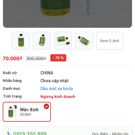
Xem 5 ảnh
70.000₫
↓ 76 %
300.000₫
Xuất xứ
CHINA
Nhãn hàng
Chưa cập nhật
Danh mục
Dầu mát xa body
Tình trạng
Ngừng kinh doanh
Mặc định
DCA01
0919.350.899