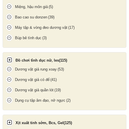
Miệng, hậu môn giả
(5)
Bao cao su donzen
(39)
Máy tập & vòng đeo dương vật
(17)
Dầu massage Flowziax Sore Muscle có dung tích 236ml
Búp bê tình dục
(3)
Cách sử dụng
Đồ chơi tình dục nữ, les
(115)
Lấy một lượng dầu vừa đủ ra tay hoặc bôi trực tiếp lên da.
Dương vật giả rung xoay
(53)
Massage nhẹ nhàng theo chuyển động tròn cho đến khi dầu
thấm đều.
Dương vật giả có đế
(41)
Có thể lặp lại nếu cần thêm độ ẩm hoặc trơn mượt.
Dương vật giả quần lót
(19)
Dụng cụ tập âm đạo, nở ngực
(2)
Xịt xuất tinh sớm, Bcs, Gel
(125)