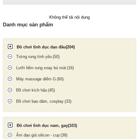
Công dụng
Không thể tải nội dung
Danh mục sản phẩm
Làm dịu và thư giãn cơ thể sau khi vận động, giúp giảm đau mỏi
hiệu quả.
Tăng cường lưu thông máu, giúp làn da săn chắc và mềm mịn
Đồ chơi tình dục dạo đầu
(204)
hơn.
Trứng rung tình yêu
(50)
Khi dùng với sextoy, dầu mang lại cảm giác trơn mượt tự nhiên,
giúp giảm ma sát, tăng kích thích và dễ dàng đạt cực đỉnh.
Lưỡi liếm rung xoay bú mút
(16)
Máy massage điểm G
(60)
Đồ chơi kích hậu
(45)
Đồ chơi bạo dâm, cosplay
(33)
Đồ chơi tình dục nam, gay
(103)
Âm đạo giả silicon - cup
(39)