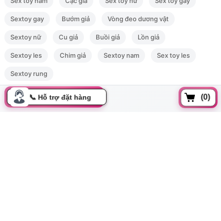
Sex toy nam
Cặc giả
Sex toy nữ
Sex toy gay
Update gần nhất lúc 10:50:46 16/06/2026
Sextoy gay
Bướm giả
Vòng đeo dương vật
Sextoy nữ
Cu giả
Buồi giả
Lồn giả
Sextoy les
Chim giả
Sextoy nam
Sex toy les
Sextoy rung
(0)
Đồng xoài, Phường 13, Tân bình, Tp Hồ Chí Minh
cskh.movo@gmail.com
0919.350.899
Thông tin
Tất cả danh mục