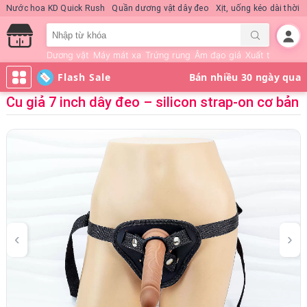
Nước hoa KD Quick Rush
Quần dương vật dây đeo
Xịt, uống kéo dài thời 
Dương vật
Máy mát xa
Trứng rung
Âm đạo giả
Xuất tinh sớm
Flash Sale
Cu giả 7 inch dây đeo – silicon strap-on cơ bản