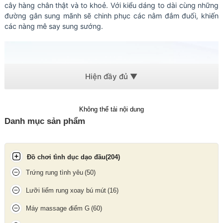
cây hàng chân thật và to khoẻ. Với kiểu dáng to dài cùng những
đường gân sung mãnh sẽ chinh phục các nằm đắm đuối, khiến
các nàng mê say sung sướng.
Không thể tải nội dung
Danh mục sản phẩm
Đồ chơi tình dục dạo đầu
(204)
Trứng rung tình yêu
(50)
Lưỡi liếm rung xoay bú mút
(16)
Máy massage điểm G
(60)
Cu giả mang lại sự sung sướng mê say