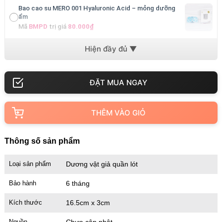
Bao cao su MERO 001 Hyaluronic Acid – mỏng dưỡng
ẩm
Mã
BMPD
trị giá
80.000₫
Bao cao su MERO 001 Ultra-Thin – cực mỏng cảm giác
thật
Mã
BM001
trị giá
80.000₫
THÊM VÀO GIỎ
Thông số sản phẩm
Loại sản phẩm
Dương vật giả quần lót
Bảo hành
6 tháng
Kích thước
16.5cm x 3cm
Nguồn
Chưa cập nhật