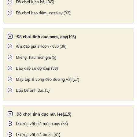
Cu giả
với kiểu dáng đai đeo dạng chun có khả năng co giãn tốt
Đồ chơi kích hậu
(45)
nên giúp nàng dễ dàng điều chỉnh ôm sát cơ thể. Dù nàng có
thân hình mảnh khảnh hay hơi mủm mỉm một tẹo cũng đều có
Đồ chơi bạo dâm, cosplay
(33)
thể yên tâm sử dụng sextoy mà không cần lo lắng sẽ gây bó
chặt khó chịu. Hai bộ phận có khả năng tách rời nên giúp các
nàng dễ dàng mang theo trong các chuyến đi xa mà không tốn
Đồ chơi tình dục nam, gay
(103)
nhiều diện tích.
Âm đạo giả silicon - cup
(39)
Miệng, hậu môn giả
(5)
Bao cao su donzen
(39)
Máy tập & vòng đeo dương vật
(17)
Búp bê tình dục
(3)
Đồ chơi tình dục nữ, les
(115)
Dương vật giả rung xoay
(53)
Dương vật giả có đế
(41)