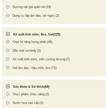
Dương vật giả quần lót
(19)
Hình ảnh minh hoạ gắn cu giả vào dây đeo
Dụng cụ tập âm đạo, nở ngực
(2)
2. Chất liệu an toàn:
Điều làm nên sự tuyệt vời của
Cu giả có dây đeo 7 inch
chính là
Xịt xuất tinh sớm, Bcs, Gel
(125)
chất liệu cao cấp của đồ chơi. Với cu giả bằng silicon cao cấp
Chai hít tăng hưng phấn
(45)
không pha lẫn tạp chất nên có độ mềm mại và chân thật cao.
Nàng sẽ được chinh phục người tình sung sướng và đê mê
Dầu mát xa body
(2)
chẳng thua kém một anh đàn ông sung mãnh nào. Ngoài ra chất
liệu có khả năng đàn hồi và co giãn cao của dây đeo cũng giúp
Xịt xuất tinh sớm, viên cường dương
(7)
các nàng sử dụng đồ chơi sung sướng chưa từng thấy.
Gel âm đạo - hậu môn, bcs
(71)
Sức khỏe & Sở thích
(68)
Thực phẩm chức năng
(2)
Nước hoa cao cấp
(1)