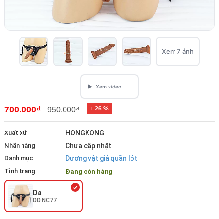
Xem 7 ảnh
700.000₫
↓ 26 %
950.000₫
Xuất xứ
HONGKONG
Nhãn hàng
Chưa cập nhật
Danh mục
Dương vật giả quần lót
Tình trạng
Đang còn hàng
Da
DD.NC77