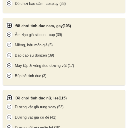
Đồ chơi bạo dâm, cosplay
(33)
Đồ chơi tình dục nam, gay
(103)
Âm đạo giả silicon - cup
(39)
Miệng, hậu môn giả
(5)
Bao cao su donzen
(39)
Máy tập & vòng đeo dương vật
(17)
Cu giả có thiết kế mô phỏng giống dương vật thật của nam giới
Dương vật giả
được cấu tạo từ silicon y tế mềm mại, không
Búp bê tình dục
(3)
thấm nước, kháng khuẩn tốt, an toàn cho người sử dụng, không
gây tổn thương cho "cô bé". Dây đeo được cấu tạo từ da cao
cấp bền bỉ và tinh tế, có thể tùy chỉnh cho phù hợp với cơ thể,
Đồ chơi tình dục nữ, les
(115)
ôm sát eo giúp giữ vững dương vật một cách chuẩn xác và thoải
mái khi sử dụng.
Dương vật giả rung xoay
(53)
Dương vật giả có đế
(41)
Dương vật giả quần lót
(19)