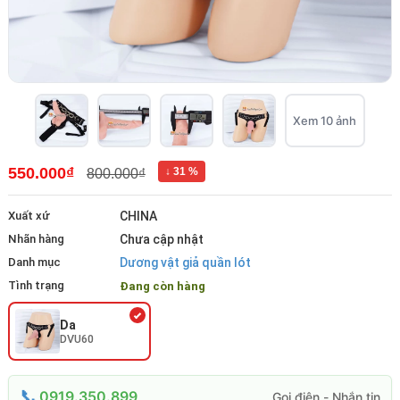
Xem 10 ảnh
550.000₫
↓ 31 %
800.000₫
Xuất xứ
CHINA
Nhãn hàng
Chưa cập nhật
Danh mục
Dương vật giả quần lót
Tình trạng
Đang còn hàng
Da
DVU60
0919.350.899