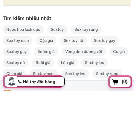
Tìm kiếm nhiều nhất
Nước hoa kích dục
Sextoy
Sex toy rung
Sex toy nam
Cặc giả
Sex toy nữ
Sex toy gay
Sextoy gay
Bướm giả
Vòng đeo dương vật
Cu giả
Sextoy nữ
Buồi giả
Lồn giả
Sextoy les
Hình ảnh rõ nét bên hong dây đeo cu giả
Thân
dương vật giả
có nhiều đường gân nổi bao quanh cọ sát
Chim giả
Sextoy nam
Sex toy les
Sextoy rung
lên thành âm đạo mang lại những cảm giác sung sướng, gốc
(0)
dương vật có bìu giống y như thật. Dây đeo và dương vật có thể
tháo rời để cầm tay sử dụng theo ý thích, kích cỡ
dương vật
Ultra Harness
nhỏ gọn bạn có thể mang theo bên mình và sử
dụng ở bất cứ đâu.
Đồng xoài, Phường 13, Tân bình, Tp Hồ Chí Minh
cskh.movo@gmail.com
0919.350.899