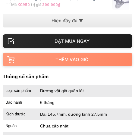
Mã
KC950
trị giá
300.000₫
Vòng bi đeo dương vật Stay Hard – silicon giữ cương
Mã
VS301
trị giá
200.000₫
Vòng đeo dương vật Stay Hard 3 màu – silicon trơn
Mã
VS302
trị giá
200.000₫
THÊM VÀO GIỎ
Thông số sản phẩm
Loại sản phẩm
Dương vật giả quần lót
Bảo hành
6 tháng
Kích thước
Dài 145.7mm, đường kính 27.5mm
Nguồn
Chưa cập nhật