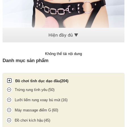
Không thể tải nội dung
Danh mục sản phẩm
Đồ chơi tình dục dạo đầu
(204)
Dương vật giả có dây đeo đặc ruột Ultra Harness không rung
cấu tạo từ silicon và da cao cấp
Trứng rung tình yêu
(50)
Lưỡi liếm rung xoay bú mút
(16)
Máy massage điểm G
(60)
Đồ chơi kích hậu
(45)