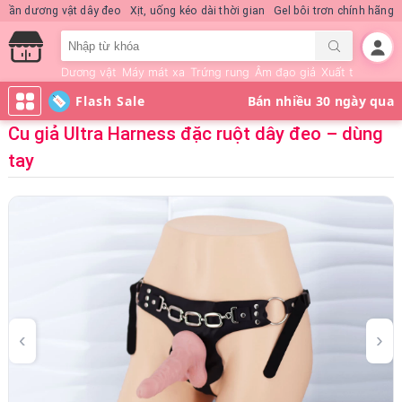
Nước hoa KD Quick Rush
Quần dương vật dây đeo
Xịt, uống kéo dài thời 
Dương vật
Máy mát xa
Trứng rung
Âm đạo giả
Xuất tinh sớm
Flash Sale
Cu giả Ultra Harness đặc ruột dây đeo – dùng
tay