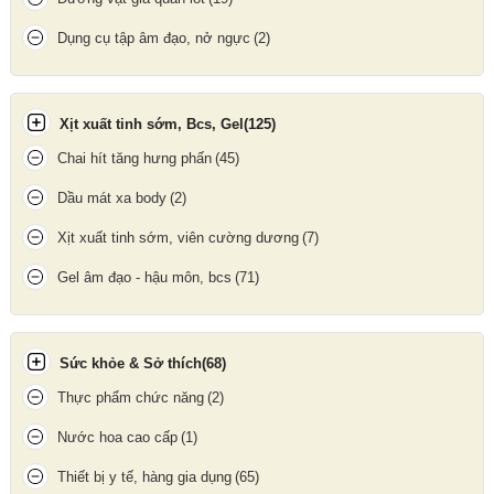
Dụng cụ tập âm đạo, nở ngực
(2)
Xịt xuất tinh sớm, Bcs, Gel
(125)
Chai hít tăng hưng phấn
(45)
Dầu mát xa body
(2)
Xịt xuất tinh sớm, viên cường dương
(7)
Gel âm đạo - hậu môn, bcs
(71)
Dây đeo và dương vật có thể tháo rời và vệ sinh dễ dàng
Sức khỏe & Sở thích
(68)
Thực phẩm chức năng
(2)
Nước hoa cao cấp
(1)
Thiết bị y tế, hàng gia dụng
(65)