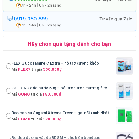
7h - 24h | 0h - 2h sáng
0919.350.899
7h - 24h | 0h - 2h sáng
Hãy chọn quà tặng dành cho bạn
FLEX Glucosamine-7 Extra – hỗ trợ xương khớp
Mã
FLEX7
trị giá
550.000₫
Gel JUNO gốc nước 50g – bôi trơn trơn mượt giá rẻ
Mã
GUNO
trị giá
180.000₫
Bao cao su Sagami Xtreme Green – gai nổi xanh Nhật
Mã
SGMX
trị giá
170.000₫
Rọ đeo dương vật da BDSM – phụ kiện bondage