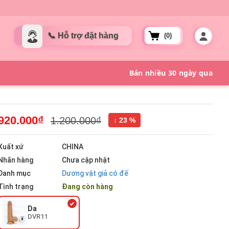
(0)
920.000₫
1.200.000₫
↓ 23 %
Xuất xứ
CHINA
Nhãn hàng
Chưa cập nhật
Danh mục
Dương vật giả có đế
Tình trạng
Đang còn hàng
Da
DVR11