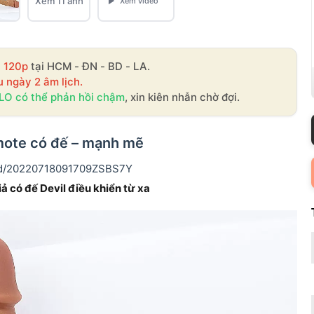
Xem 11 ảnh
- 120p
tại HCM - ĐN - BD - LA.
u ngày 2 âm lịch.
LO có thể phản hồi chậm
, xin kiên nhẫn chờ đợi.
emote có đế – mạnh mẽ
ed/20220718091709ZSBS7Y
̉ có đế Devil điều khiển từ xa