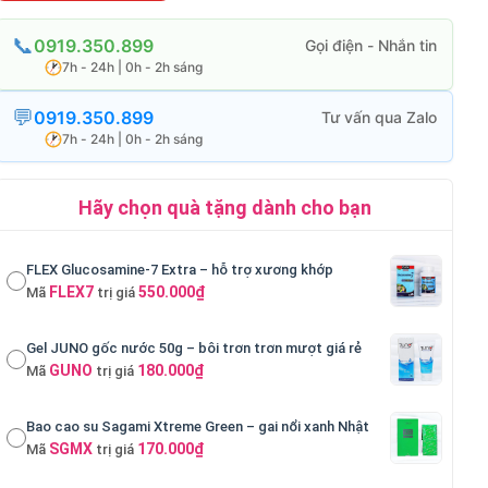
0919.350.899
7h - 24h | 0h - 2h sáng
0919.350.899
7h - 24h | 0h - 2h sáng
Hãy chọn quà tặng dành cho bạn
FLEX Glucosamine-7 Extra – hỗ trợ xương khớp
FLEX7
550.000₫
Mã
trị giá
Gel JUNO gốc nước 50g – bôi trơn trơn mượt giá rẻ
GUNO
180.000₫
Mã
trị giá
Bao cao su Sagami Xtreme Green – gai nổi xanh Nhật
SGMX
170.000₫
Mã
trị giá