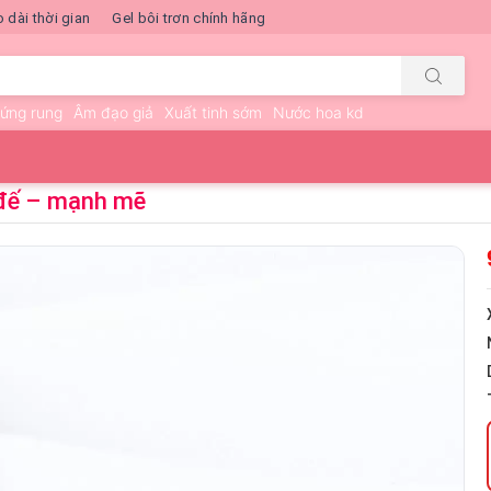
o dài thời gian
Gel bôi trơn chính hãng
rứng rung
Âm đạo giả
Xuất tinh sớm
Nước hoa kd
ó đế – mạnh mẽ