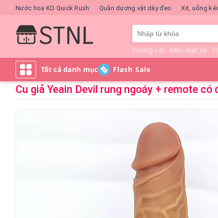
Nước hoa KD Quick Rush
Quần dương vật dây đeo
Xịt, uống ké
Dương vật
Máy mát xa
T
Flash Sale
Cu giả Yeain Devil rung ngoáy + remote c