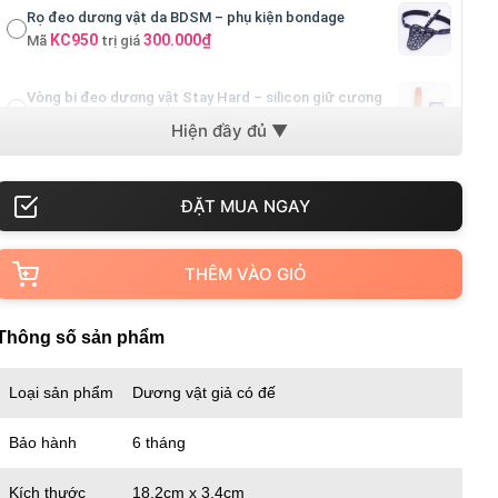
Rọ đeo dương vật da BDSM – phụ kiện bondage
KC950
300.000₫
Mã
trị giá
Vòng bi đeo dương vật Stay Hard – silicon giữ cương
VS301
200.000₫
Mã
trị giá
Vòng đeo dương vật Stay Hard 3 màu – silicon trơn
VS302
200.000₫
Mã
trị giá
THÊM VÀO GIỎ
Thông số sản phẩm
Loại sản phẩm
Dương vật giả có đế
Bảo hành
6 tháng
Kích thước
18.2cm x 3.4cm