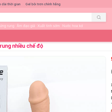
o dài thời gian
Gel bôi trơn chính hãng
rứng rung
Âm đạo giả
Xuất tinh sớm
Nước hoa kd
rung nhiều chế độ