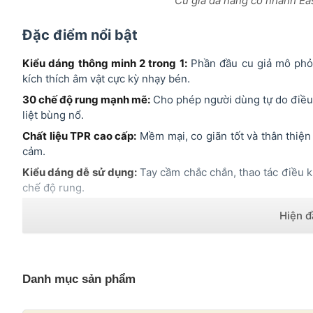
Cu giả đa năng có nhánh Ea
Đặc điểm nổi bật
Kiểu dáng thông minh 2 trong 1:
Phần đầu cu giả mô phỏng
kích thích âm vật cực kỳ nhạy bén.
30 chế độ rung mạnh mẽ:
Cho phép người dùng tự do điều
liệt bùng nổ.
Chất liệu TPR cao cấp:
Mềm mại, co giãn tốt và thân thiện 
cảm.
Kiểu dáng dễ sử dụng:
Tay cầm chắc chắn, thao tác điều k
chế độ rung.
Động cơ mạnh nhưng êm ái:
Hoạt động dưới 60dB, cam kết 
Danh mục sản phẩm