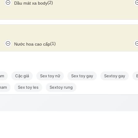
(2)
Dầu mát xa body
 khám phá những tầng kích thích mới, mang lại trải nghiệm
ng và đầy hứng khởi.
(1)
Nước hoa cao cấp
am
Cặc giả
Sex toy nữ
Sex toy gay
Sextoy gay
 nam
Sex toy les
Sextoy rung
Thanh toán & Giao hàng
nh mục
Chuyển khoản
n mua hàng