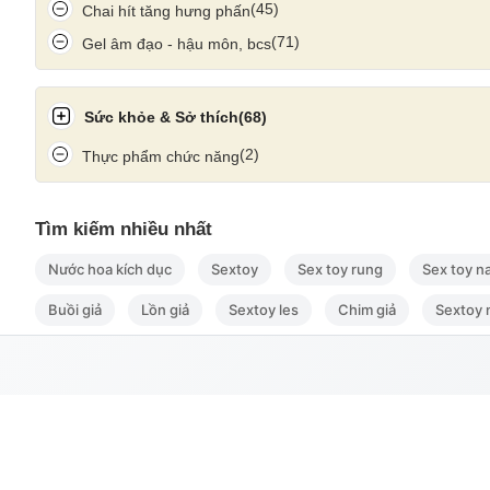
(45)
Chai hít tăng hưng phấn
(71)
Gel âm đạo - hậu môn, bcs
Pretty Love Easter Bunny – lựa chọn hoàn hảo giúp nàng
chân thật, nóng bỏ
Sức khỏe & Sở thích
(68)
(2)
Thực phẩm chức năng
Tìm kiếm nhiều nhất
Nước hoa kích dục
Sextoy
Sex toy rung
Sex toy n
Buồi giả
Lồn giả
Sextoy les
Chim giả
Sextoy
Thông tin
Tất cả da
Đồng xoài, Phường 13, Tân bình, Tp Hồ
Hướng dẫ