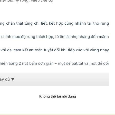
ster Bunny rung nhiều chế độ
 chân thật từng chi tiết, kết hợp cùng nhánh tai thỏ rung
 chỉnh mức độ rung thích hợp, từ êm ái nhẹ nhàng đến mãnh
với da, cam kết an toàn tuyệt đối khi tiếp xúc với vùng nhạy
hiển bằng 2 nút bấm đơn giản – một để bật/tắt và một để đổi
sự riêng tư tối đa trong mọi không gian.
Không thể tải nội dung