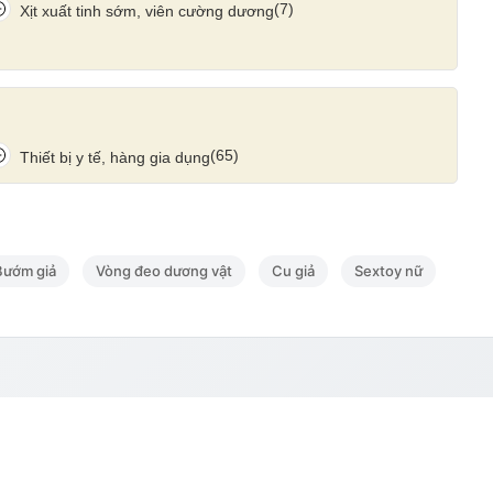
(7)
Xịt xuất tinh sớm, viên cường dương
(65)
Thiết bị y tế, hàng gia dụng
Bướm giả
Vòng đeo dương vật
Cu giả
Sextoy nữ