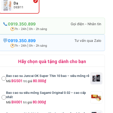
Da
DEB11
0919.350.899
7h - 24h | 0h - 2h sáng
0919.350.899
7h - 24h | 0h - 2h sáng
Hãy chọn quà tặng dành cho bạn
Bao cao su Juncai OK Super Thin 10 bao – siêu mỏng rẻ
BGS01
80.000₫
Mã
trị giá
Bao cao su siêu mỏng Sagami Original 0.02 – cao cấp
nhất
BH001
80.000₫
Mã
trị giá