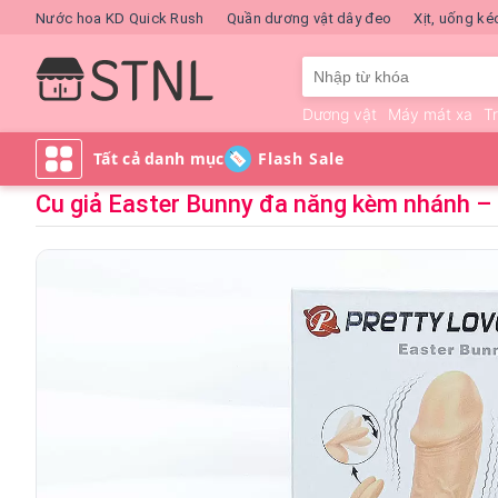
Nước hoa KD Quick Rush
Quần dương vật dây đeo
Xịt, uống ké
Dương vật
Máy mát xa
T
Flash Sale
Cu giả Easter Bunny đa năng kèm nhánh – 