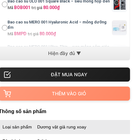
Bao cao su OLO 001 Square Black – siêu mỏng hộp đen
BOB001
80.000₫
Mã
trị giá
Bao cao su MERO 001 Hyaluronic Acid – mỏng dưỡng
ẩm
BMPD
80.000₫
Mã
trị giá
Bao cao su MERO 001 Ultra-Thin – cực mỏng cảm giác
thật
BM001
80.000₫
Mã
trị giá
THÊM VÀO GIỎ
Thông số sản phẩm
Loại sản phẩm
Dương vật giả rung xoay