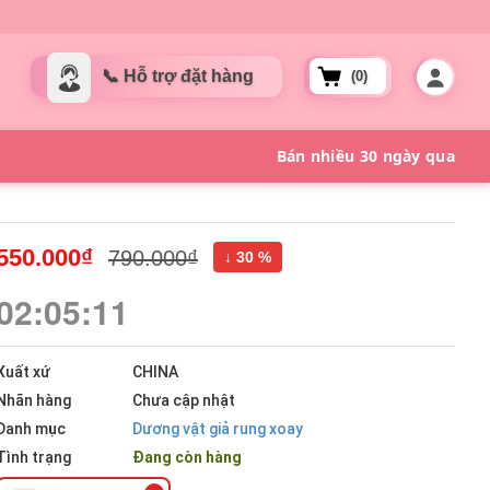
(0)
550.000₫
790.000₫
↓ 30 %
02:05:10
Xuất xứ
CHINA
Nhãn hàng
Chưa cập nhật
Danh mục
Dương vật giả rung xoay
Tình trạng
Đang còn hàng