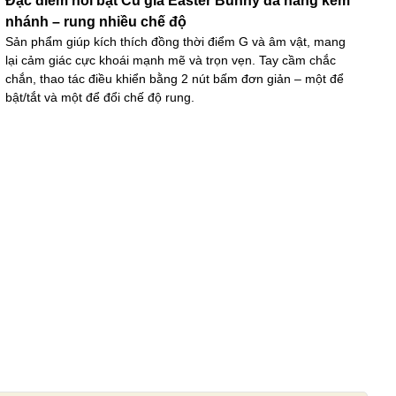
Đặc điểm nổi bật Cu giả Easter Bunny đa năng kèm
nhánh – rung nhiều chế độ
Sản phẩm giúp kích thích đồng thời điểm G và âm vật, mang
lại cảm giác cực khoái mạnh mẽ và trọn vẹn. Tay cầm chắc
chắn, thao tác điều khiển bằng 2 nút bấm đơn giản – một để
bật/tắt và một để đổi chế độ rung.