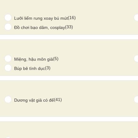
(16)
Lưỡi liếm rung xoay bú mút
(33)
Đồ chơi bạo dâm, cosplay
(5)
Miệng, hậu môn giả
(3)
Búp bê tình dục
(41)
Dương vật giả có đế
n hoàn hảo để làm mới đời sống tình dục, giúp bạn chủ động
ích thích theo cách riêng.
oạt