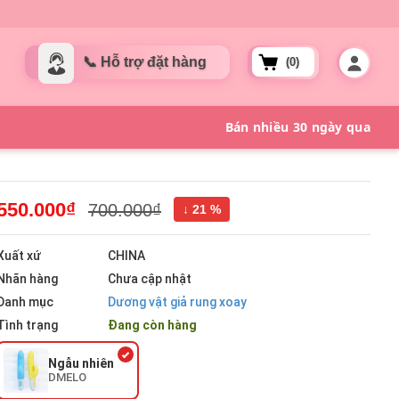
(0)
550.000₫
700.000₫
↓ 21 %
Xuất xứ
CHINA
Nhãn hàng
Chưa cập nhật
Danh mục
Dương vật giả rung xoay
Tình trạng
Đang còn hàng
Ngẫu nhiên
DMELO