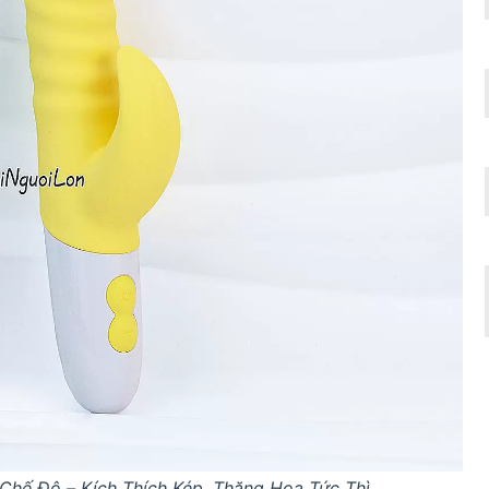
hế Độ – Kích Thích Kép, Thăng Hoa Tức Thì