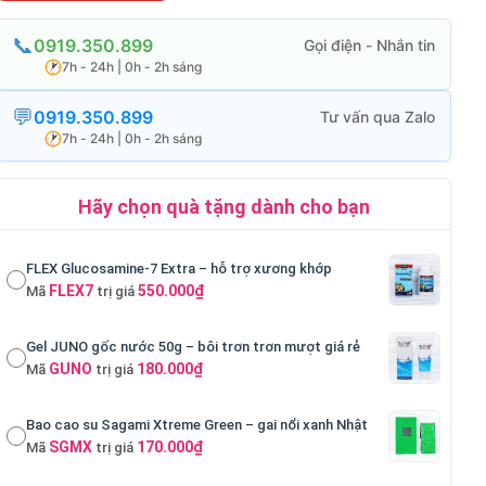
0919.350.899
7h - 24h | 0h - 2h sáng
0919.350.899
7h - 24h | 0h - 2h sáng
Hãy chọn quà tặng dành cho bạn
FLEX Glucosamine-7 Extra – hỗ trợ xương khớp
FLEX7
550.000₫
Mã
trị giá
Gel JUNO gốc nước 50g – bôi trơn trơn mượt giá rẻ
GUNO
180.000₫
Mã
trị giá
Bao cao su Sagami Xtreme Green – gai nổi xanh Nhật
SGMX
170.000₫
Mã
trị giá