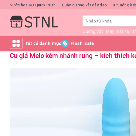
Nước hoa KD Quick Rush
Quần dương vật dây đeo
Xịt, uống ké
Dương vật
Máy mát xa
T
Flash Sale
Cu giả Melo kèm nhánh rung – kích thích k