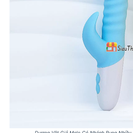
Dương Vật Giả Melo Có Nhánh Rung Nhiều C