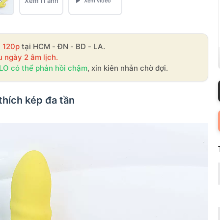
Xem 11 ảnh
- 120p
tại HCM - ĐN - BD - LA.
u ngày 2 âm lịch.
LO có thể phản hồi chậm
, xin kiên nhẫn chờ đợi.
thích kép đa tần