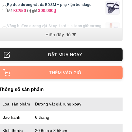
Rọ đeo dương vật da BDSM – phụ kiện bondage
KC950
300.000₫
Mã
trị giá
Vòng bi đeo dương vật Stay Hard – silicon giữ cương
VS301
200.000₫
Mã
trị giá
Vòng đeo dương vật Stay Hard 3 màu – silicon trơn
VS302
200.000₫
Mã
trị giá
THÊM VÀO GIỎ
Thông số sản phẩm
Loại sản phẩm
Dương vật giả rung xoay
Bảo hành
6 tháng
Kích thước
20.6cm x 3.55cm