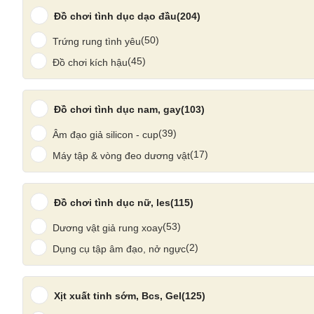
Đồ chơi tình dục dạo đầu
(204)
(50)
Trứng rung tình yêu
(45)
Đồ chơi kích hậu
Đồ chơi tình dục nam, gay
(103)
(39)
Âm đạo giả silicon - cup
(17)
Máy tập & vòng đeo dương vật
Đồ chơi tình dục nữ, les
(115)
(53)
Dương vật giả rung xoay
(2)
Dụng cụ tập âm đạo, nở ngực
Cu giả Melo có nhánh rung nhiều chế độ
chính là lựa chọ
khám phá và tận hưởng k
Xịt xuất tinh sớm, Bcs, Gel
(125)
Nhiều Chế Độ Rung Mạnh – Đổi Nhịp Linh H