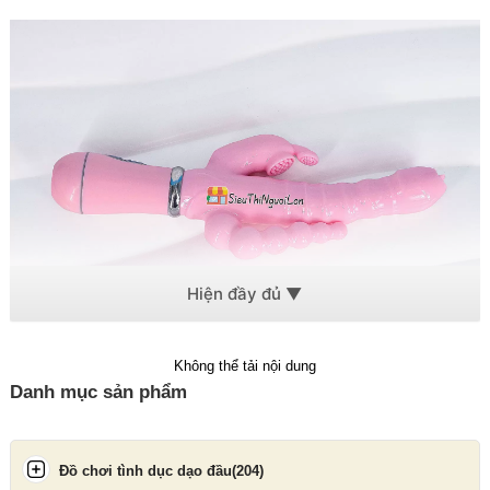
Không thể tải nội dung
Mặt hàng
chính là lựa chọn hoàn hảo cho những ai muốn chạm
Danh mục sản phẩm
tới cảm xúc đê mê tuyệt đỉnh trong mỗi lần tự yêu.
Tính năng đặc biệt
Đồ chơi tình dục dạo đầu
(204)