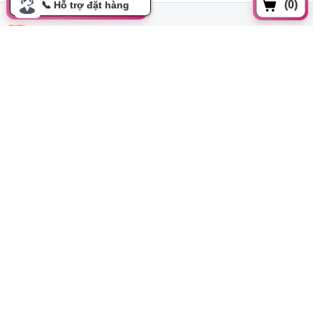
(0)
Đồng xoài, Phường 13, Tân bình, Tp Hồ Chí Minh
cskh.movo@gmail.com
0919.350.899
Thông tin
Tất cả danh mục
Hướng dẫn mua hàng
Kích thước chiều dài cu giả đa năng
Chính sách đổi trả
Bảo mật thông tin
Cơ hội hợp tác
Liên hệ