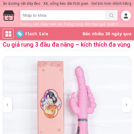
Nước hoa KD Quick Rush
Quần dương vật dây đeo
Xịt, uống kéo dài thời 
Dương vật
Máy mát xa
Trứng rung
Âm đạo giả
Xuất tinh sớm
Flash Sale
Cu giả rung 3 đầu đa năng – kích thích đa vùng