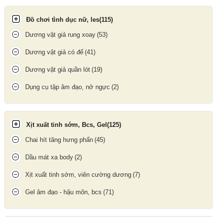
Đồ chơi tình dục nữ, les
(115)
Tính năng của cu giả đa năng 3 đầu
Dương vật giả rung xoay
(53)
Cách sử dụng
Dương vật giả có đế
(41)
Dương vật giả quần lót
(19)
Bôi gel bôi trơn lên mặt hàng và vùng kín trước khi sử dụng.
Nhấn nút khởi động, chọn chế độ rung thích hợp.
Dụng cụ tập âm đạo, nở ngực
(2)
Đưa mặt hàng nhẹ nhàng vào cơ thể, điều chỉnh vị trí 3 đầu sao
cho ôm sát điểm nhạy cảm.
Xịt xuất tinh sớm, Bcs, Gel
(125)
Tận hưởng cảm giác kích thích đồng thời đầy mê hoặc.
Chai hít tăng hưng phấn
(45)
Dầu mát xa body
(2)
Xịt xuất tinh sớm, viên cường dương
(7)
Gel âm đạo - hậu môn, bcs
(71)