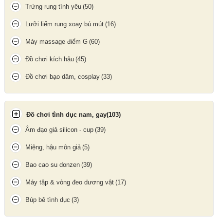
Trứng rung tình yêu
(50)
Rung mạnh mẽ với nhiều chế độ khác nhau – dễ dàng tùy chỉnh
bằng nút điều khiển.
Lưỡi liếm rung xoay bú mút
(16)
Các đầu rung có thể hoạt động độc lập hoặc đồng thời, cho
Máy massage điểm G
(60)
cảm giác ngất ngây vượt mong đợi.
Cấu trúc chống nước nhẹ, thuận tiện khi vệ sinh hoặc dùng trong
Đồ chơi kích hậu
(45)
phòng tắm.
Đồ chơi bạo dâm, cosplay
(33)
Đồ chơi tình dục nam, gay
(103)
Âm đạo giả silicon - cup
(39)
Miệng, hậu môn giả
(5)
Bao cao su donzen
(39)
Máy tập & vòng đeo dương vật
(17)
Búp bê tình dục
(3)