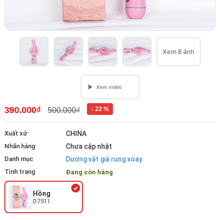
Xem 8 ảnh
390.000₫
↓ 22 %
500.000₫
Xuất xứ
CHINA
Nhãn hàng
Chưa cập nhật
Danh mục
Dương vật giả rung xoay
Tình trạng
Đang còn hàng
Hồng
D7511