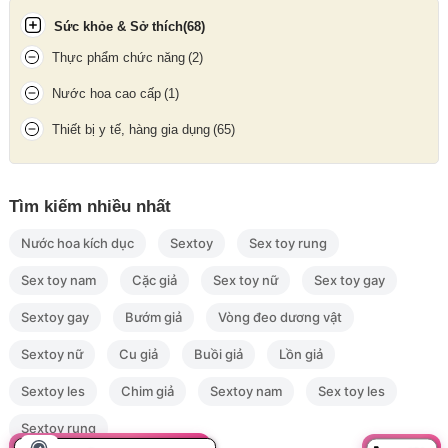
Sức khỏe & Sở thích
(68)
Thực phẩm chức năng
(2)
Nước hoa cao cấp
(1)
Thiết bị y tế, hàng gia dụng
(65)
Cu giả đa năng sử dụng pin tích hợp cổng USB
Tìm kiếm nhiều nhất
Cách bảo quản
Nước hoa kích dục
Sextoy
Sex toy rung
Vệ sinh sạch sẽ sau mỗi lần sử dụng bằng dung dịch vệ sinh
Sex toy nam
Cặc giả
Sex toy nữ
Sex toy gay
chuyên dụng hoặc nước ấm.
Sextoy gay
Bướm giả
Vòng đeo dương vật
Lau khô bằng khăn mềm, bảo quản nơi thoáng mát, tránh ánh
nắng trực tiếp.
Sextoy nữ
Cu giả
Buồi giả
Lồn giả
Không dùng chung với các mặt hàng silicon khác để tránh biến
dạng chất liệu.
Sextoy les
Chim giả
Sextoy nam
Sex toy les
Sextoy rung