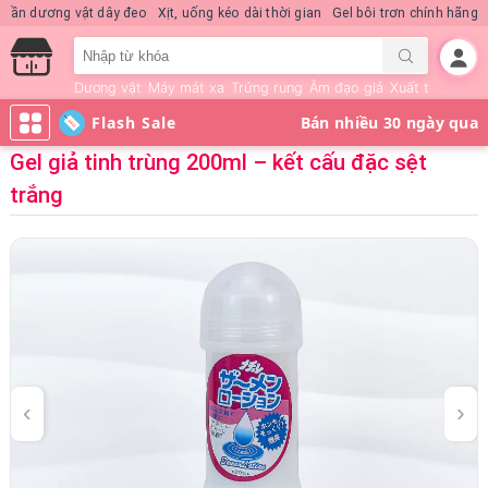
Nước hoa KD Quick Rush
Quần dương vật dây đeo
Xịt, uống kéo dài thời gi
Dương vật
Máy mát xa
Trứng rung
Âm đạo giả
Xuất tinh sớm
Flash Sale
Gel giả tinh trùng 200ml – kết cấu đặc sệt
trắng