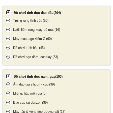
Tính năng đặc biệt
✅ Tạo cảm giác như tinh dịch thật – tăng hưng phấn và kích
Đồ chơi tình dục dạo đầu
(204)
thích tâm lý.
Trứng rung tình yêu
(50)
✅ Không bết dính, dễ rửa sạch với nước.
✅ Hỗ trợ trơn tru tối đa, giảm ma sát và đau rát trong quá trình
Lưỡi liếm rung xoay bú mút
(16)
làm tình.
Máy massage điểm G
(60)
Đồ chơi kích hậu
(45)
Đồ chơi bạo dâm, cosplay
(33)
Đồ chơi tình dục nam, gay
(103)
Âm đạo giả silicon - cup
(39)
Miệng, hậu môn giả
(5)
Bao cao su donzen
(39)
Máy tập & vòng đeo dương vật
(17)