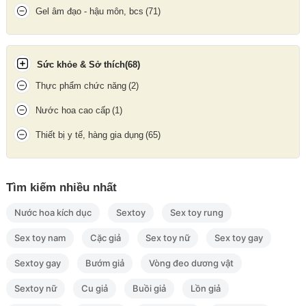
Gel âm đạo - hậu môn, bcs
(71)
Sức khỏe & Sở thích
(68)
Thực phẩm chức năng
(2)
Gel bôi trơn tinh trùng dùng cho cả âm đạo và cửa sau
Nước hoa cao cấp
(1)
Thiết bị y tế, hàng gia dụng
(65)
Cách bảo quản
Đóng kín nắp sau mỗi lần sử dụng.
Tìm kiếm nhiều nhất
Bảo quản nơi khô ráo, tránh ánh nắng trực tiếp và nhiệt độ cao.
Để xa tầm tay trẻ em.
Nước hoa kích dục
Sextoy
Sex toy rung
Sex toy nam
Cặc giả
Sex toy nữ
Sex toy gay
Sextoy gay
Bướm giả
Vòng đeo dương vật
Sextoy nữ
Cu giả
Buồi giả
Lồn giả