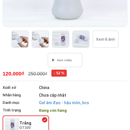
Xem 6 ảnh
120.000₫
↓ 52 %
250.000₫
Xuất xứ
China
Nhãn hàng
Chưa cập nhật
Danh mục
Gel âm đạo - hậu môn, bcs
Tình trạng
Đang còn hàng
Trắng
GT200