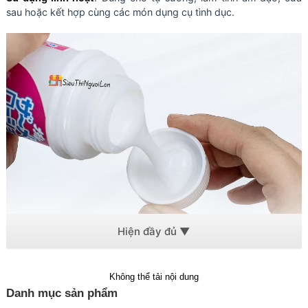
sau hoặc kết hợp cùng các món dụng cụ tình dục.
Gel bôi trơn tinh trùng có màu trắng ngà đậm đặc hơi sệch, dễ
Không thể tải nội dung
tan trong nước
Danh mục sản phẩm