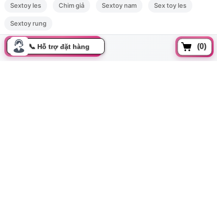
Sextoy les
Chim giả
Sextoy nam
Sex toy les
Sextoy rung
(0)
Đồng xoài, Phường 13, Tân bình, Tp Hồ Chí Minh
cskh.movo@gmail.com
Kết hợp cùng cu giả, bướm giả hoặc các loại trứng massage sẽ
0919.350.899
giúp bạn tận dụng tối đa hiệu quả mà gel mang lại
Update gần nhất lúc 05:00:09 06/08/2026
Thông tin
Tất cả danh mục
Hướng dẫn mua hàng
Chính sách đổi trả
Bảo mật thông tin
Cơ hội hợp tác