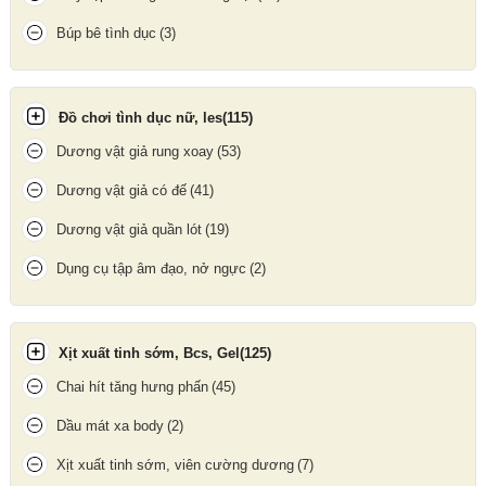
Búp bê tình dục
(3)
Gel bôi trơn tinh trùng khắc phục chứng khô âm đạo, tạo chất
nhờn tự nhiên
Đồ chơi tình dục nữ, les
(115)
Cách sử dụng
Dương vật giả rung xoay
(53)
Lắc đều chai trước khi dùng.
Dương vật giả có đế
(41)
Mở nắp và lấy lượng gel vừa đủ lên tay, sextoy hoặc trực tiếp
lên vùng kín.
Dương vật giả quần lót
(19)
Thoa đều và tận hưởng cảm giác mượt mà, chân thật.
Dụng cụ tập âm đạo, nở ngực
(2)
Xịt xuất tinh sớm, Bcs, Gel
(125)
Chai hít tăng hưng phấn
(45)
Dầu mát xa body
(2)
Xịt xuất tinh sớm, viên cường dương
(7)