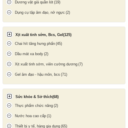
Dương vật giả quần lót
(19)
sextoy khóa dương vật giúp anh em hoàn toàn làm chủ cuộc
yêu và giúp các nàng giữ "của quý" cho riêng mình.
Dụng cụ tập âm đạo, nở ngực
(2)
Xịt xuất tinh sớm, Bcs, Gel
(125)
Chai hít tăng hưng phấn
(45)
Dầu mát xa body
(2)
Xịt xuất tinh sớm, viên cường dương
(7)
Gel âm đạo - hậu môn, bcs
(71)
Sức khỏe & Sở thích
(68)
Thực phẩm chức năng
(2)
Kích thước chiều dài khóa dương vật
Nước hoa cao cấp
(1)
Thiết bị y tế, hàng gia dụng
(65)