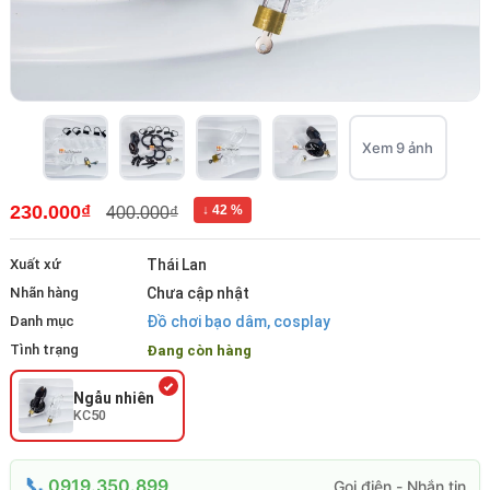
Xem 9 ảnh
230.000₫
↓ 42 %
400.000₫
Xuất xứ
Thái Lan
Nhãn hàng
Chưa cập nhật
Danh mục
Đồ chơi bạo dâm, cosplay
Tình trạng
Đang còn hàng
Ngẫu nhiên
KC50
0919.350.899