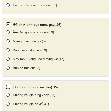
Đồ chơi bạo dâm, cosplay
(33)
Khóa dương vật gồm 5 vòng nhựa trong suốt
Đồ chơi tình dục nam, gay
(103)
Âm đạo giả silicon - cup
(39)
Miệng, hậu môn giả
(5)
Bao cao su donzen
(39)
Máy tập & vòng đeo dương vật
(17)
Búp bê tình dục
(3)
Đồ chơi tình dục nữ, les
(115)
Khóa dương vật gồm 5 vòng nhựa trong suốt
Dương vật giả rung xoay
(53)
Khóa dương vật nhựa
là dụng cụ hình dục giúp giữ trinh tiết cho
Dương vật giả có đế
(41)
nam và là món
đồ chơi bạo dâm
cho các cặp đôi tăng cảm giác
ân ái mạnh mẽ và cao trào khi dương vật bị "giam lại". Đặc biệt