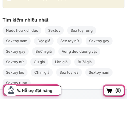
Tìm kiếm nhiều nhất
Nước hoa kích dục
Sextoy
Sex toy rung
Sex toy nam
Cặc giả
Sex toy nữ
Sex toy gay
Sextoy gay
Bướm giả
Vòng đeo dương vật
Sextoy nữ
Cu giả
Lồn giả
Buồi giả
Sextoy les
Chim giả
Sex toy les
Sextoy nam
Kích thước đường kính khóa dương vật
Sextoy rung
(0)
Update gần nhất lúc 08:00:13 06/08/2026
Đồng xoài, Phường 13, Tân bình, Tp Hồ Chí Minh
cskh.movo@gmail.com