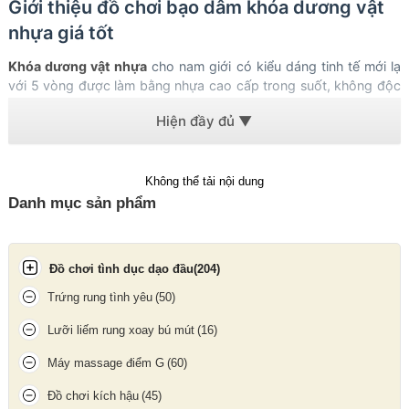
Giới thiệu đồ chơi bạo dâm khóa dương vật
nhựa giá tốt
Khóa dương vật nhựa
cho nam giới có kiểu dáng tinh tế mới lạ
với 5 vòng được làm bằng nhựa cao cấp trong suốt, không độc
hại, tính kháng khuẩn cao, vòng nhựa dễ dàng điều chỉnh. Khóa
dương vật gồm nhiều vòng có kích cỡ khác nhau giúp bạn đeo
thoải mái mà không bị khó chịu.
Không thể tải nội dung
Danh mục sản phẩm
Đồ chơi tình dục dạo đầu
(204)
Trứng rung tình yêu
(50)
Lưỡi liếm rung xoay bú mút
(16)
Máy massage điểm G
(60)
Đồ chơi kích hậu
(45)