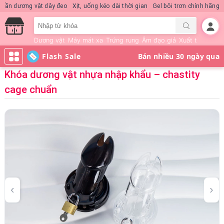
Nước hoa KD Quick Rush
Quần dương vật dây đeo
Xịt, uống kéo dài thời gi
Dương vật
Máy mát xa
Trứng rung
Âm đạo giả
Xuất tinh sớm
Flash Sale
Khóa dương vật nhựa nhập khẩu – chastity
cage chuẩn