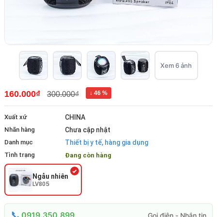
Xem 6 ảnh
160.000₫
↓ 46 %
300.000₫
Xuất xứ
CHINA
Nhãn hàng
Chưa cập nhật
Danh mục
Thiết bị y tế, hàng gia dụng
Tình trạng
Đang còn hàng
Ngẫu nhiên
LV805
0919.350.899