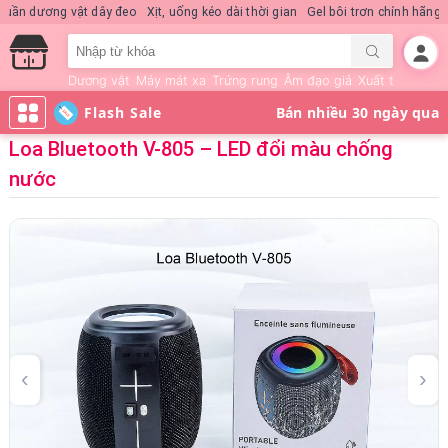
Nước hoa KD Quick Rush
Quần dương vật dây đeo
Xịt, uống kéo dài thời 
Dương vật
Máy mát xa
Trứng rung
Âm đạo giả
Xuất tinh sớm
Flash Sale
Loa Bluetooth V-805 – LED đổi màu chống
nước