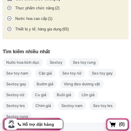
Thực phẩm chức năng
(2)
Nước hoa cao cấp
(1)
Thiết bị y tế, hàng gia dụng
(65)
Loa Bluetooth V-805
là lựa chọn lý tưởng cho những ai muốn
một chiếc loa nhỏ gọn, âm thanh tốt, nhiều tính năng và có đèn
Tìm kiếm nhiều nhất
LED đẹp mắt trong tầm giá.
Nước hoa kích dục
Sextoy
Sex toy rung
💦
Chống nước IPX4 – Yên tâm sử dụng
Sex toy nam
Cặc giả
Sex toy nữ
Sex toy gay
Loa đạt chuẩn
IPX4
, chống nước bắn nhẹ, thích hợp dùng ngoài
Sextoy gay
Bướm giả
Vòng đeo dương vật
trời, gần hồ bơi hoặc trong các buổi picnic.
Sextoy nữ
Cu giả
Buồi giả
Lồn giả
Sextoy les
Chim giả
Sextoy nam
Sex toy les
Sextoy rung
(0)