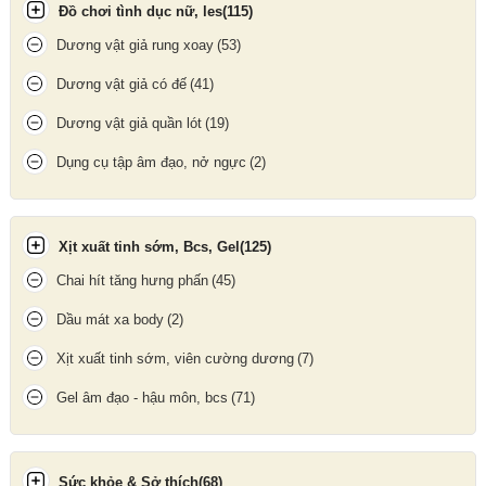
Đồ chơi tình dục nữ, les
(115)
Dương vật giả rung xoay
(53)
Tính năng
TWS
cho phép kết nối hai loa V-805 cùng lúc, tạo
hiệu ứng âm thanh stereo lan tỏa, nghe nhạc và xem phim sống
Dương vật giả có đế
(41)
động hơn.
Dương vật giả quần lót
(19)
🔋
Pin 1200mAh – Nghe nhạc liên tục
Dụng cụ tập âm đạo, nở ngực
(2)
Dung lượng pin
1200mAh
cho thời gian sử dụng khoảng
4 giờ
,
sạc đầy trong 4 giờ qua nguồn
DC 5V
, đáp ứng tốt mong muốn
giải trí hằng ngày.
Xịt xuất tinh sớm, Bcs, Gel
(125)
Chai hít tăng hưng phấn
(45)
Dầu mát xa body
(2)
Xịt xuất tinh sớm, viên cường dương
(7)
Gel âm đạo - hậu môn, bcs
(71)
Sức khỏe & Sở thích
(68)