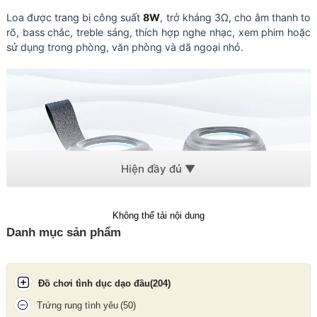
Loa được trang bị công suất
8W
, trở kháng 3Ω, cho âm thanh to
rõ, bass chắc, treble sáng, thích hợp nghe nhạc, xem phim hoặc
sử dụng trong phòng, văn phòng và dã ngoại nhỏ.
Không thể tải nội dung
Danh mục sản phẩm
Đồ chơi tình dục dạo đầu
(204)
Trứng rung tình yêu
(50)
Kiểu dáng có quai nắm rất tiện lợi thích hợp mang đi dã ngoại