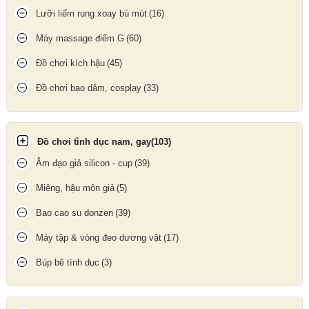
hoặc du lịch
Lưỡi liếm rung xoay bú mút
(16)
📶
Bluetooth 5.3 – Kết nối nhanh, ổn định
Máy massage điểm G
(60)
Đồ chơi kích hậu
(45)
Sử dụng công nghệ
Bluetooth 5.3
, loa kết nối nhanh chóng với
điện thoại, tablet, laptop trong phạm vi lên đến
10m
, hạn chế độ
Đồ chơi bạo dâm, cosplay
(33)
trễ và giật lag khi phát nhạc.
Đồ chơi tình dục nam, gay
(103)
Âm đạo giả silicon - cup
(39)
Miệng, hậu môn giả
(5)
Bao cao su donzen
(39)
Máy tập & vòng đeo dương vật
(17)
Búp bê tình dục
(3)