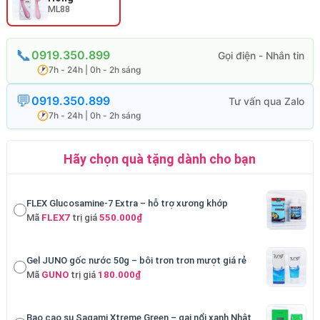
ML88
0919.350.899
7h - 24h | 0h - 2h sáng
0919.350.899
7h - 24h | 0h - 2h sáng
Hãy chọn quà tặng dành cho bạn
FLEX Glucosamine-7 Extra – hỗ trợ xương khớp
Mã
FLEX7
trị giá
550.000₫
Gel JUNO gốc nước 50g – bôi trơn trơn mượt giá rẻ
Mã
GUNO
trị giá
180.000₫
Bao cao su Sagami Xtreme Green – gai nổi xanh Nhật