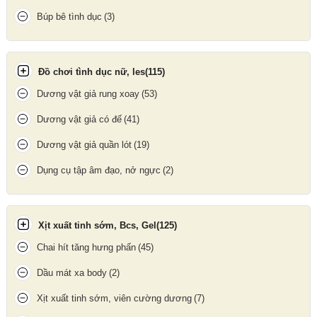
Tính năng đặc biệt
Búp bê tình dục
(3)
Kết hợp
rung + liếm
mang lại kích thích kép mãnh liệt.
Có thể điều chỉnh
cường độ và chế độ
thích hợp với từng mong
Đồ chơi tình dục nữ, les
(115)
muốn.
Dương vật giả rung xoay
(53)
Tích hợp đèn LED báo hiệu pin và chế độ hoạt động.
Dương vật giả có đế
(41)
Dương vật giả quần lót
(19)
Dụng cụ tập âm đạo, nở ngực
(2)
Xịt xuất tinh sớm, Bcs, Gel
(125)
Chai hít tăng hưng phấn
(45)
Dầu mát xa body
(2)
Xịt xuất tinh sớm, viên cường dương
(7)