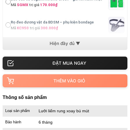
Mã
SGMX
trị giá
170.000₫
Rọ đeo dương vật da BDSM – phụ kiện bondage
Mã
KC950
trị giá
300.000₫
Vòng bi đeo dương vật Stay Hard – silicon giữ cương
Mã
VS301
trị giá
200.000₫
Vòng đeo dương vật Stay Hard 3 màu – silicon trơn
Mã
VS302
trị giá
200.000₫
THÊM VÀO GIỎ
Thông số sản phẩm
Loại sản phẩm
Lưỡi liếm rung xoay bú mút
Bảo hành
6 tháng