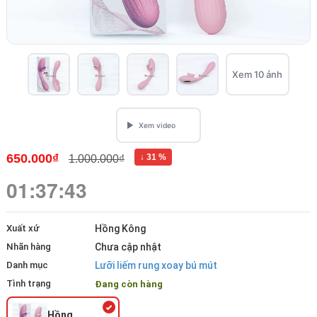
Xem 10 ảnh
650.000₫
↓ 31 %
1.000.000₫
01:37:43
Xuất xứ
Hồng Kông
Nhãn hàng
Chưa cập nhật
Danh mục
Lưỡi liếm rung xoay bú mút
Tình trạng
Đang còn hàng
Hồng