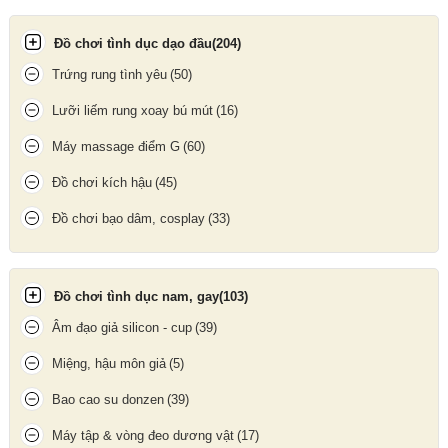
mang lại những giây phút thăng hoa trọn vẹn và cảm giác mới lạ
chưa từng có.
Đồ chơi tình dục dạo đầu
(204)
Trứng rung tình yêu
(50)
Lưỡi liếm rung xoay bú mút
(16)
Máy massage điểm G
(60)
Đồ chơi kích hậu
(45)
Đồ chơi bạo dâm, cosplay
(33)
Đồ chơi tình dục nam, gay
(103)
Âm đạo giả silicon - cup
(39)
Miệng, hậu môn giả
(5)
Đầu lưỡi xoay mô phỏng như thật mang lại cảm giác chân thực
Bao cao su donzen
(39)
như được âu yếm, giúp chị em nhanh chóng đạt cực khoái.
Máy tập & vòng đeo dương vật
(17)