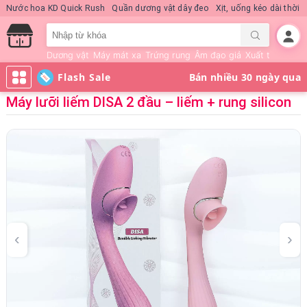
Nước hoa KD Quick Rush
Quần dương vật dây đeo
Xịt, uống kéo dài thời 
Dương vật
Máy mát xa
Trứng rung
Âm đạo giả
Xuất tinh sớm
Flash Sale
Máy lưỡi liếm DISA 2 đầu – liếm + rung silicon