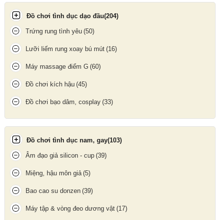
Đồ chơi tình dục dạo đầu
(204)
Trứng rung tình yêu
(50)
Hướng dẫn sử dụng điều khiển lưỡi rung
Lưỡi liếm rung xoay bú mút
(16)
Lưỡi liếm Panty Vibe
còn có thể cho vào quần lót và dùng
remote điều khiển để tạo nhiều kích thích hơn cho các cô nàng.
Máy massage điểm G
(60)
Dụng cụ tình dục lưỡi liếm âm đạo Panty kiểu dáng uốn lượn nhẹ
Đồ chơi kích hậu
(45)
nhàng giúp các chị em tự sướng giải tỏa sinh lý nhanh chóng và
hỗ trợ kích thích màn dạo đầu cho các cặp đôi.
Đồ chơi bạo dâm, cosplay
(33)
Đồ chơi tình dục nam, gay
(103)
Âm đạo giả silicon - cup
(39)
Miệng, hậu môn giả
(5)
Bao cao su donzen
(39)
Máy tập & vòng đeo dương vật
(17)