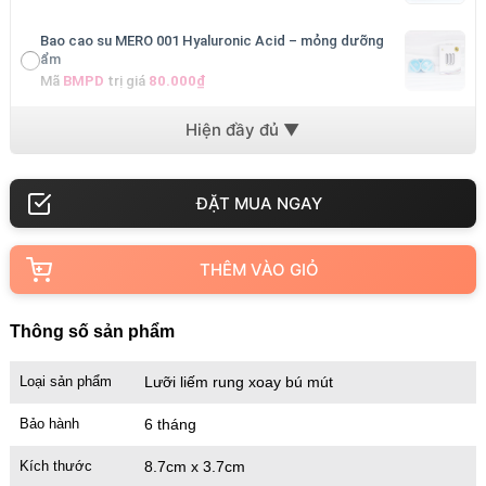
Bao cao su MERO 001 Hyaluronic Acid – mỏng dưỡng
ẩm
Mã
BMPD
trị giá
80.000₫
Bao cao su MERO 001 Ultra-Thin – cực mỏng cảm giác
thật
Mã
BM001
trị giá
80.000₫
THÊM VÀO GIỎ
Thông số sản phẩm
Loại sản phẩm
Lưỡi liếm rung xoay bú mút
Bảo hành
6 tháng
Kích thước
8.7cm x 3.7cm