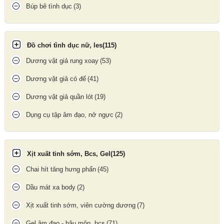
Búp bê tình dục
(3)
Hướng dẫn sử dụng lưỡi liếm rung
Đồ chơi tình dục nữ, les
(115)
Dương vật giả rung xoay
(53)
Dương vật giả có đế
(41)
Dương vật giả quần lót
(19)
Dụng cụ tập âm đạo, nở ngực
(2)
Xịt xuất tinh sớm, Bcs, Gel
(125)
Chai hít tăng hưng phấn
(45)
Dầu mát xa body
(2)
Xịt xuất tinh sớm, viên cường dương
(7)
Lưỡi liếm có nhiều chế độ rung mạnh mẽ khác nhau mang đến
cho bạn cảm giác trải nghiệm kích thích khác biệt
Gel âm đạo - hậu môn, bcs
(71)