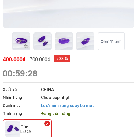
Xem 11 ảnh
400.000₫
↓ 38 %
700.000₫
00:59:28
Xuất xứ
CHINA
Nhãn hàng
Chưa cập nhật
Danh mục
Lưỡi liếm rung xoay bú mút
Tình trạng
Đang còn hàng
Tím
L4329