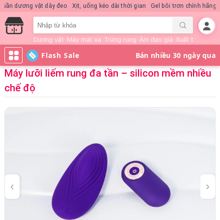
Nước hoa KD Quick Rush
Quần dương vật dây đeo
Xịt, uống kéo dài thời 
Dương vật
Máy mát xa
Trứng rung
Âm đạo giả
Xuất tinh sớm
Flash Sale
Máy lưỡi liếm rung đa tần – silicon mềm nhiều
chế độ