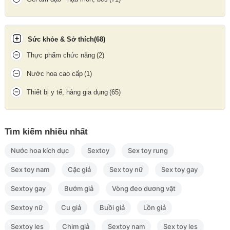
Sextoy
lưỡi liếm Panty được làm từ chất liệu silicon và nhựa abs
chất lượng, không gây kích ứng da, khi chạm vào vùng nhạy
cảm sẽ có cảm giác êm ái dễ chịu, cam kết an toàn khi sử dụng.
Sức khỏe & Sở thích
(68)
Lưỡi liếm kiểu dáng chống thấm nước giúp người dùng dễ dàng
làm sạch. Lưỡi rung sử dụng nguồn pin tích hợp dễ sử dụng.
Thực phẩm chức năng
(2)
Nước hoa cao cấp
(1)
Thiết bị y tế, hàng gia dụng
(65)
Tìm kiếm nhiều nhất
Nước hoa kích dục
Sextoy
Sex toy rung
Sex toy nam
Cặc giả
Sex toy nữ
Sex toy gay
Sextoy gay
Bướm giả
Vòng đeo dương vật
Sextoy nữ
Cu giả
Buồi giả
Lồn giả
Lưỡi rung sử dung pin tích hợp cổng USB
Sextoy les
Chim giả
Sextoy nam
Sex toy les