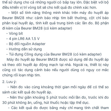
thể sử dụng cho cả những người có bắp tay lớn. Đặc biệt với bộ
điều khiển vị trí vòng bít sẽ cho kết quả đo chính xác hơn.
- Một số tính năng thông minh khác trên máy đo huyết áp
Beurer BM28 như: cảnh báo nhịp tim bất thường, cột chỉ báo
phân loại huyết áp, tính kết quả trung bình các lần đo. Bộ phận
đi kèm của Beurer BM28 (có kèm adapter)
- Vòng bít
- 4 pin LR6 AA 1.5 V
- Bộ đổi nguồn Adapter
- Hướng dẫn sử dụng
- Túi đựng Công dụng của Beurer BM28 (có kèm adapter)
Máy đo huyết áp Beurer BM28 được sử dụng để đo huyết áp
và theo dõi huyết áp động mạch tại nhà. Ngoài ra, thiết bị này
cũng có tác dụng cảnh báo nếu người dùng có nguy cơ mắc
chứng rối loạn nhịp tim.
2. Lưu ý:
- Nên đo vào cùng khoảng thời gian mỗi ngày để có thể so
sánh các kết quả đo huyết áp.
- Nên thư giãn khoảng 5 phút trước mỗi lần đo, trước khi đo
30 phút không ăn, uống, hút thuốc hoặc tập thể dục.
- Các kết quả đo được bằng máy chỉ mang tính chất tham