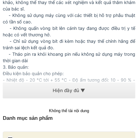
khảo, không thể thay thế các xét nghiệm và kết quả thăm khám
của bác sĩ.
- Không sử dụng máy cùng với các thiết bị hỗ trợ phẫu thuật
có tần số cao.
- Không quấn vòng bít lên cánh tay đang được điều trị y tế
hoặc có vết thương hở.
- Chỉ sử dụng vòng bít đi kèm hoặc thay thế chính hãng để
tránh sai lệch kết quả đo.
- Tháo pin ra khỏi khoang pin nếu không sử dụng máy trong
thời gian dài
3. Bảo quản:
Điều kiện bảo quản cho phép:
- Nhiệt độ - 20 °C tới + 55 °C - Độ ẩm tương đối: 10 - 90 % -
Áp suất không khí: 800 –1050 hPa Bảo quản máy tránh tác động
mạnh, độ ẩm, nhiệt độ cao và ánh sáng mặt trời trực tiếp.
Không thể tải nội dung
Danh mục sản phẩm