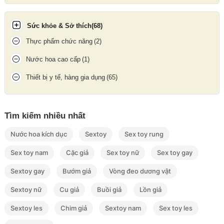
Sức khỏe & Sở thích
(68)
Thực phẩm chức năng
(2)
Nước hoa cao cấp
(1)
Thiết bị y tế, hàng gia dụng
(65)
Tìm kiếm nhiều nhất
Nước hoa kích dục
Sextoy
Sex toy rung
Sex toy nam
Cặc giả
Sex toy nữ
Sex toy gay
Sextoy gay
Bướm giả
Vòng đeo dương vật
Sextoy nữ
Cu giả
Buồi giả
Lồn giả
Sextoy les
Chim giả
Sextoy nam
Sex toy les