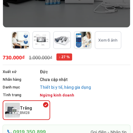
Xem 6 ảnh
730.000₫
↓ 27 %
1.000.000₫
Xuất xứ
Đức
Nhãn hàng
Chưa cập nhật
Danh mục
Thiết bị y tế, hàng gia dụng
Tình trạng
Ngừng kinh doanh
Trắng
BM28
0919.350.899