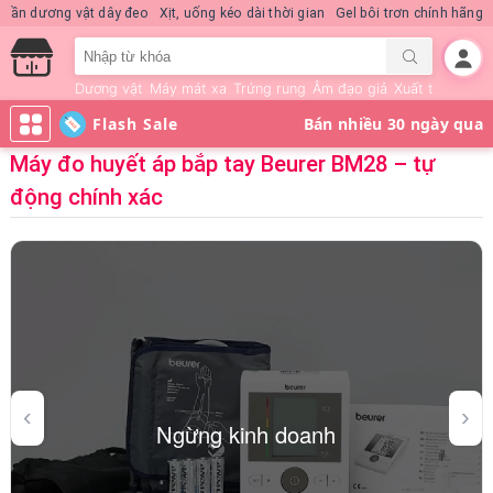
uần dương vật dây đeo
Xịt, uống kéo dài thời gian
Gel bôi trơn chính hãng
Dương vật
Máy mát xa
Trứng rung
Âm đạo giả
Xuất tinh sớm
Flash Sale
Máy đo huyết áp bắp tay Beurer BM28 – tự
động chính xác
Ngừng kinh doanh