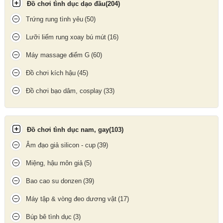
Đồ chơi tình dục dạo đầu
(204)
Trứng rung tình yêu
(50)
Lưỡi liếm rung xoay bú mút
(16)
Máy massage điểm G
(60)
Đồ chơi kích hậu
(45)
Đồ chơi bạo dâm, cosplay
(33)
Đồ chơi tình dục nam, gay
(103)
Âm đạo giả silicon - cup
(39)
Miệng, hậu môn giả
(5)
Máy đo huyết áp bắp tay Beurer BM28
Bao cao su donzen
(39)
Update gần nhất lúc 11:17:55 16/06/2026
Máy tập & vòng đeo dương vật
(17)
Búp bê tình dục
(3)