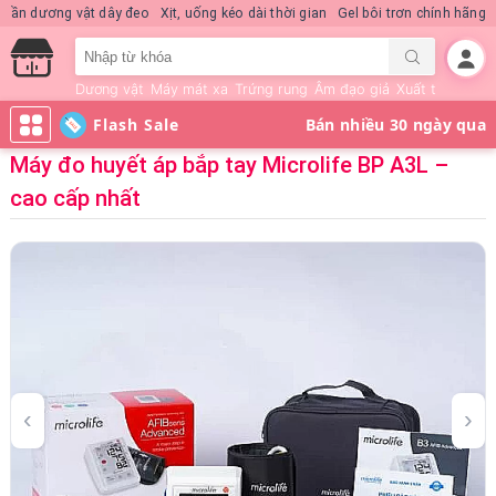
uick Rush
Quần dương vật dây đeo
Xịt, uống kéo dài thời gian
Gel bôi trơn
Dương vật
Máy mát xa
Trứng rung
Âm đạo giả
Xuất tinh sớm
Flash Sale
Máy đo huyết áp bắp tay Microlife BP A3L –
cao cấp nhất