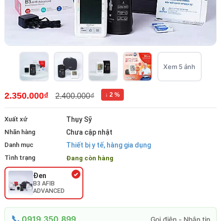
Xem 5 ảnh
2.350.000₫
↓ 2 %
2.400.000₫
Xuất xứ
Thụy Sỹ
Nhãn hàng
Chưa cập nhật
Danh mục
Thiết bị y tế, hàng gia dụng
Tình trạng
Đang còn hàng
Đen
B3 AFIB
ADVANCED
0919.350.899