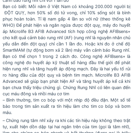
cảnh báo rung nhĩ chỉ với 1 lần đo
Bạn có biết: Mỗi năm ở Việt Nam có khoảng 200.000 người bị
ĐỘT QUỴ, hơn 50% số đó tử vong, chỉ 10% sống sót là bình
phục hoàn toàn. Tỉ lệ nam gấp 4 lần so với nữ (theo thống kê
WHO) Để phát hiện và ngăn ngừa được đột quỵ, máy đo huyết
áp Microlife B3 AFIB Advanced tích hợp công nghệ AFIBsens+
cho kết quả cảnh báo rung nhĩ (AF) (rung nhĩ là nguyên nhân chủ
yếu dẫn đến đột quỵ) chỉ cần 1 lần đo. Hoặc khi đo ở chế độ
SmartMAM (tự động bơm xả 2 lần) máy vẫn cảnh báo Rung nhĩ.
Bạn có thể chọn 1 trong 2 cách đo. Công nghệ AFIBsens+ là
công nghệ đo huyết áp kỹ thuật số hàng đầu thế giới để phát
hiện rung nhĩ và tăng huyết áp động mạch. Đây là hai yếu tố rủi
ro hàng đầu của đột quỵ và bệnh tim mạch. Microlife B3 AFIB
Advanced sẽ giúp bạn phát hiện AF và tăng huyết áp kể cả khi
bạn chưa thấy triệu chứng gì. Chứng Rung Nhĩ có liên quan đến
cục máu đông và nhồi máu cơ tim
– Bình thường, tim co bóp với một nhịp độ đều đặn. Một số tế
bào trong tim sản xuất ra tín hiệu làm cho tim co bóp và bơm
máu.
– Chứng rung tâm nhĩ xảy ra khi các tín hiệu này không theo trật
tự, xuất hiện dồn dập tại hai ngăn trên của tim (gọi là tâm nhĩ),
làm cho chúng co bóp nhanh và bất thường (được gọi là triệu