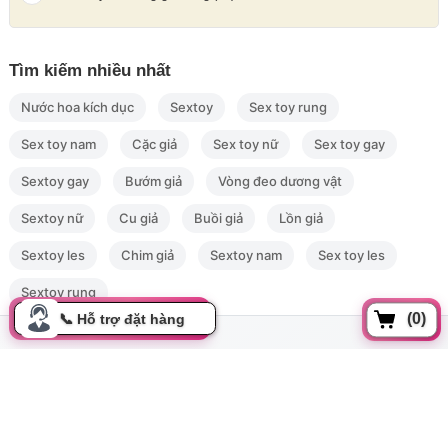
Tìm kiếm nhiều nhất
Nước hoa kích dục
Sextoy
Sex toy rung
Sex toy nam
Cặc giả
Sex toy nữ
Sex toy gay
Sextoy gay
Bướm giả
Vòng đeo dương vật
Sextoy nữ
Cu giả
Buồi giả
Lồn giả
Sextoy les
Chim giả
Sextoy nam
Sex toy les
Sextoy rung
(0)
Đồng xoài, Phường 13, Tân bình, Tp Hồ Chí Minh
cskh.movo@gmail.com