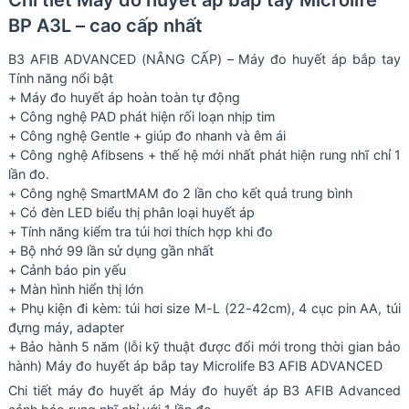
Chi tiết Máy đo huyết áp bắp tay Microlife
BP A3L – cao cấp nhất
B3 AFIB ADVANCED (NÂNG CẤP) – Máy đo huyết áp bắp tay
Tính năng nổi bật
+ Máy đo huyết áp hoàn toàn tự động
+ Công nghệ PAD phát hiện rối loạn nhịp tim
+ Công nghệ Gentle + giúp đo nhanh và êm ái
+ Công nghệ Afibsens + thế hệ mới nhất phát hiện rung nhĩ chỉ 1
lần đo.
+ Công nghệ SmartMAM đo 2 lần cho kết quả trung bình
+ Có đèn LED biểu thị phân loại huyết áp
+ Tính năng kiểm tra túi hơi thích hợp khi đo
+ Bộ nhớ 99 lần sử dụng gần nhất
+ Cảnh báo pin yếu
+ Màn hình hiển thị lớn
+ Phụ kiện đi kèm: túi hơi size M-L (22-42cm), 4 cục pin AA, túi
đựng máy, adapter
+ Bảo hành 5 năm (lỗi kỹ thuật được đổi mới trong thời gian bảo
hành) Máy đo huyết áp bắp tay Microlife B3 AFIB ADVANCED
Chi tiết máy đo huyết áp Máy đo huyết áp B3 AFIB Advanced