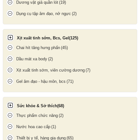
Dương vật giả quần lót
(19)
Dụng cụ tập âm đạo, nở ngực
(2)
Máy đo huyết áp bắp tay Microlife B3 AFIB ADVANCED ( nâng
cấp )
Xịt xuất tinh sớm, Bcs, Gel
(125)
Update gần nhất lúc 02:00:11 06/08/2026
Chai hít tăng hưng phấn
(45)
Dầu mát xa body
(2)
Xịt xuất tinh sớm, viên cường dương
(7)
Gel âm đạo - hậu môn, bcs
(71)
Sức khỏe & Sở thích
(68)
Thực phẩm chức năng
(2)
Nước hoa cao cấp
(1)
Thiết bị y tế, hàng gia dụng
(65)