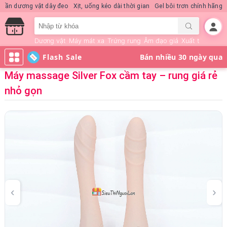
Nước hoa KD Quick Rush
Quần dương vật dây đeo
Xịt, uống kéo dài thời 
Dương vật
Máy mát xa
Trứng rung
Âm đạo giả
Xuất tinh sớm
Flash Sale
Máy massage Silver Fox cầm tay – rung giá rẻ
nhỏ gọn