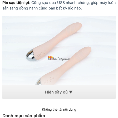
Pin sạc tiện lợi
: Cổng sạc qua USB nhanh chóng, giúp máy luôn
sẵn sàng đồng hành cùng bạn bất kỳ lúc nào.
Hỗ trợ thư giãn cơ thể, giảm stress, mệt mỏi, tăng kích thích tự
Không thể tải nội dung
nhiên, giúp đời sống cá nhân thêm phong phú, thăng hoa.
Danh mục sản phẩm