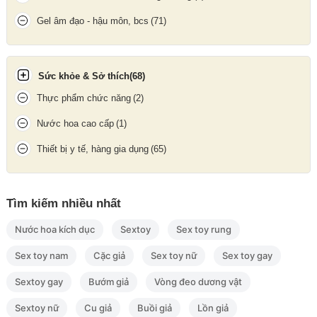
Massage nhẹ nhàng
các khu vực mong muốn để thư giãn hoặc
kích thích.
Gel âm đạo - hậu môn, bcs
(71)
Bấm giữ nút nguồn
lần nữa để tắt máy sau khi dùng.
Sức khỏe & Sở thích
(68)
Thực phẩm chức năng
(2)
Nước hoa cao cấp
(1)
Thiết bị y tế, hàng gia dụng
(65)
Tìm kiếm nhiều nhất
Nước hoa kích dục
Sextoy
Sex toy rung
Sex toy nam
Cặc giả
Sex toy nữ
Sex toy gay
Sextoy gay
Bướm giả
Vòng đeo dương vật
Máy massage cầm tay Silver Fox sử dụng pin tích hợp
Sextoy nữ
Cu giả
Buồi giả
Lồn giả