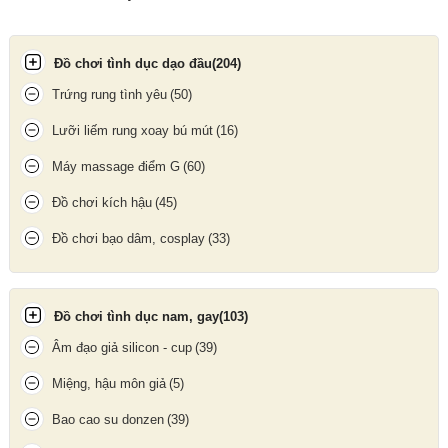
Tính năng đặc biệt:
10 chế độ rung phong phú
: Tùy chỉnh cường độ từ nhẹ nhàng
Đồ chơi tình dục dạo đầu
(204)
đến mạnh mẽ, thích hợp với mọi mong muốn thư giãn.
Trứng rung tình yêu
(50)
Kiểu dáng chống nước IPX-7
: Cho phép sử dụng trong môi
Lưỡi liếm rung xoay bú mút
(16)
trường ẩm ướt như nhà tắm mà không lo hỏng hóc.
Động cơ mạnh mẽ, êm ái
: Vận hành êm dịu, độ ồn thấp, cam kết
Máy massage điểm G
(60)
sự riêng tư tuyệt đối khi sử dụng.
Đồ chơi kích hậu
(45)
Đầu massage mềm mại
: Mô phỏng hình dạng tự nhiên, giúp
tăng kích thích và cảm giác chân thực tối đa.
Đồ chơi bạo dâm, cosplay
(33)
Pin sạc nhanh, thời lượng sử dụng lâu dài
: Một lần sạc đầy có
thể sử dụng liên tục trong nhiều giờ.
Đồ chơi tình dục nam, gay
(103)
Âm đạo giả silicon - cup
(39)
Miệng, hậu môn giả
(5)
Bao cao su donzen
(39)