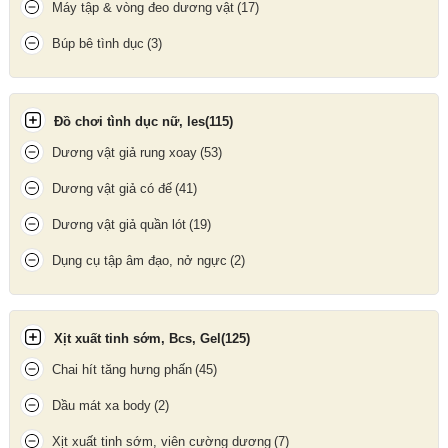
Máy tập & vòng đeo dương vật
(17)
Búp bê tình dục
(3)
Đồ chơi tình dục nữ, les
(115)
Dương vật giả rung xoay
(53)
Dương vật giả có đế
(41)
Những tính năng của Máy massage cầm tay Silver Fox
Dương vật giả quần lót
(19)
Hướng dẫn sử dụng:
Dụng cụ tập âm đạo, nở ngực
(2)
Sạc đầy pin
trước lần đầu tiên sử dụng bằng cáp USB đi kèm.
Bấm giữ nút nguồn
để khởi động thiết bị.
Xịt xuất tinh sớm, Bcs, Gel
(125)
Chọn chế độ rung
bằng cách nhấn nút chuyển chế độ thích hợp
Chai hít tăng hưng phấn
(45)
với mong muốn.
Thoa thêm gel bôi trơn
gốc nước để tăng cảm giác mượt mà
Dầu mát xa body
(2)
(nếu cần).
Xịt xuất tinh sớm, viên cường dương
(7)