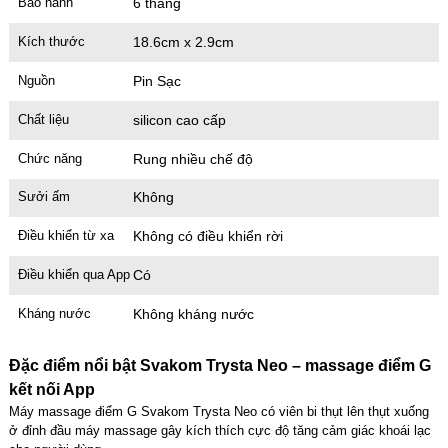
Bảo hành
6 tháng
Kích thước
18.6cm x 2.9cm
Cu giả 2 đầu trong suốt – silicon Jelly dẻo
Mã
D2TS
trị giá
500.000₫
Nguồn
Pin Sạc
Chất liệu
silicon cao cấp
Cu giả có đế 3 màu nam tính – silicon gân nổi
Chức năng
Rung nhiều chế độ
Mã
DDR3
trị giá
550.000₫
Sưởi ấm
Không
Điều khiển từ xa
Không có điều khiển rời
Điều khiển qua App
Có
Kháng nước
Không kháng nước
Đặc điểm nổi bật Svakom Trysta Neo – massage điểm G
kết nối App
Máy massage điểm G Svakom Trysta Neo có viên bi thụt lên thụt xuống
ở đỉnh đầu máy massage gây kích thích cực độ tăng cảm giác khoái lạc