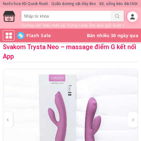
Nước hoa KD Quick Rush
Quần dương vật dây đeo
Xịt, uống kéo dài thời 
Dương vật
Máy mát xa
Trứng rung
Âm đạo giả
Xuất tinh sớm
Flash Sale
Svakom Trysta Neo – massage điểm G kết nối
App