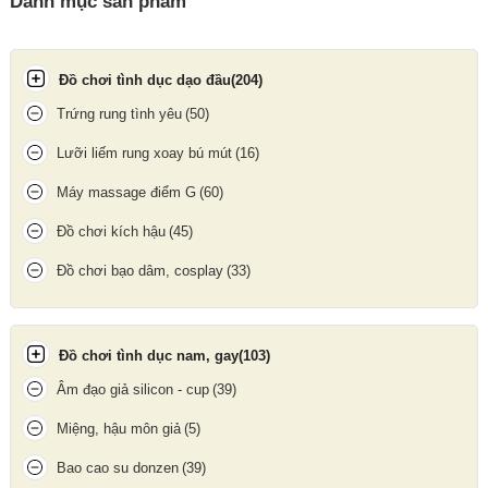
Danh mục sản phẩm
Đồ chơi tình dục dạo đầu
(204)
Trứng rung tình yêu
(50)
Lưỡi liếm rung xoay bú mút
(16)
Máy massage điểm G
(60)
Đồ chơi kích hậu
(45)
Đồ chơi bạo dâm, cosplay
(33)
Đồ chơi tình dục nam, gay
(103)
Âm đạo giả silicon - cup
(39)
Svakom Trysta Neo là lựa chọn lý tưởng cho những ai muốn trải
nghiệm máy massage điểm G
công nghệ cao + kích thích kép +
Miệng, hậu môn giả
(5)
remote điều khiển toàn cầu
trong một kiểu dáng sang trọng,
nhỏ gọn và dễ sử dụng.
Bao cao su donzen
(39)