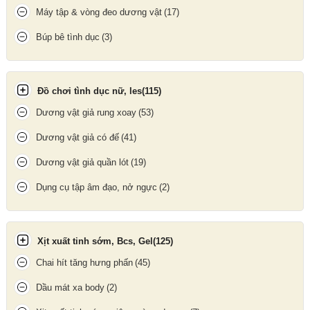
Máy tập & vòng đeo dương vật
(17)
Búp bê tình dục
(3)
Đồ chơi tình dục nữ, les
(115)
Dương vật giả rung xoay
(53)
Dương vật giả có đế
(41)
Dương vật giả quần lót
(19)
Dụng cụ tập âm đạo, nở ngực
(2)
Bộ mặt hàng gồm, Cáp sạc qua USB, Túi lưu trữ, Sách hướng
Xịt xuất tinh sớm, Bcs, Gel
(125)
dẫn
Chai hít tăng hưng phấn
(45)
Công dụng & trải nghiệm
Dầu mát xa body
(2)