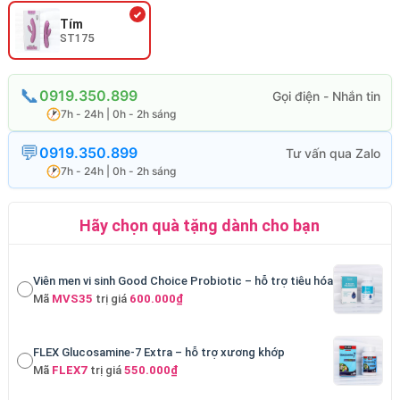
Tím
ST175
0919.350.899
7h - 24h | 0h - 2h sáng
0919.350.899
7h - 24h | 0h - 2h sáng
Hãy chọn quà tặng dành cho bạn
Viên men vi sinh Good Choice Probiotic – hỗ trợ tiêu hóa
Mã
MVS35
trị giá
600.000₫
FLEX Glucosamine-7 Extra – hỗ trợ xương khớp
Mã
FLEX7
trị giá
550.000₫