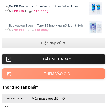
Gel DK Onetouch gốc nước – trơn mượt an toàn
Mã
GDK75
trị giá
180.000₫
Bao cao su Sagami Type E 5 bao – gai nổi kích thích
Mã
SGT12
trị giá
180.000₫
Bao cao su Sagami Xtreme Are – gai siêu nhỏ Nhật
Mã
SGMA
trị giá
200.000₫
Bộ BDSM cosplay y tá – gợi cảm roleplay
Mã
CPY01
trị giá
300.000₫
THÊM VÀO GIỎ
Cu giả Jelly có đế trong suốt – size nhỏ cho người mới
Thông số sản phẩm
Mã
DDT2
trị giá
500.000₫
Loại sản phẩm
Máy massage điểm G
Cu giả Jelly có đế trong suốt – dùng tay cơ bản
Mã
DDTS
trị giá
590.000₫