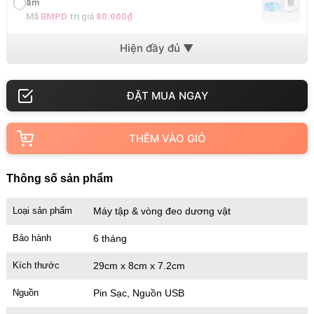
ẩm
Mã
BMPD
trị giá
80.000₫
Bao cao su MERO 001 Ultra-Thin – cực mỏng cảm giác
thật
Mã
BM001
trị giá
80.000₫
THÊM VÀO GIỎ
Thông số sản phẩm
Loại sản phẩm
Máy tập & vòng đeo dương vật
Bảo hành
6 tháng
Kích thước
29cm x 8cm x 7.2cm
Nguồn
Pin Sạc, Nguồn USB