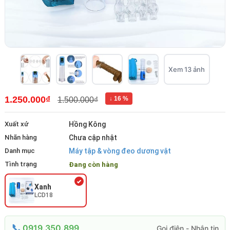
Xem 13 ảnh
1.250.000₫
↓ 16 %
1.500.000₫
Xuất xứ
Hồng Kông
Nhãn hàng
Chưa cập nhật
Danh mục
Máy tập & vòng đeo dương vật
Tình trạng
Đang còn hàng
Xanh
LCD18
0919.350.899