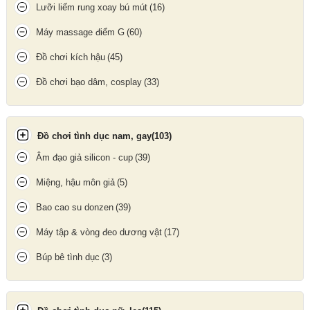
Lưỡi liếm rung xoay bú mút
(16)
Máy massage điểm G
(60)
Đồ chơi kích hậu
(45)
Đồ chơi bạo dâm, cosplay
(33)
Đồ chơi tình dục nam, gay
(103)
Âm đạo giả silicon - cup
(39)
Miệng, hậu môn giả
(5)
Bao cao su donzen
(39)
Máy tập & vòng đeo dương vật
(17)
Máy tập dương vật có miệng silicon âm đạo giả và vòng khóa đi
kèm
Búp bê tình dục
(3)
Máy tập tăng kích thước dương vật
có màn hình LCD hiển thị áp
lực của máy, khi áp lực đạt đến mức 25KPA lúc này dương vật
đã được kéo căng thì máy sẽ tự động dừng giữ cho dương vật