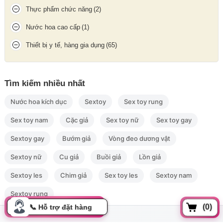
Thực phẩm chức năng
(2)
vào phần bìu dái phía dưới nên cần khóa lại, đây là ưu điểm mà
các sản phẩm cùng loại không có.
Nước hoa cao cấp
(1)
Thiết bị y tế, hàng gia dụng
(65)
Tìm kiếm nhiều nhất
Nước hoa kích dục
Sextoy
Sex toy rung
Sex toy nam
Cặc giả
Sex toy nữ
Sex toy gay
Sextoy gay
Bướm giả
Vòng đeo dương vật
Sextoy nữ
Cu giả
Buồi giả
Lồn giả
Sextoy les
Chim giả
Sex toy les
Sextoy nam
Sextoy rung
Máy tập dương vật sử dụng pin sạc cổng USB tiện lợi
(0)