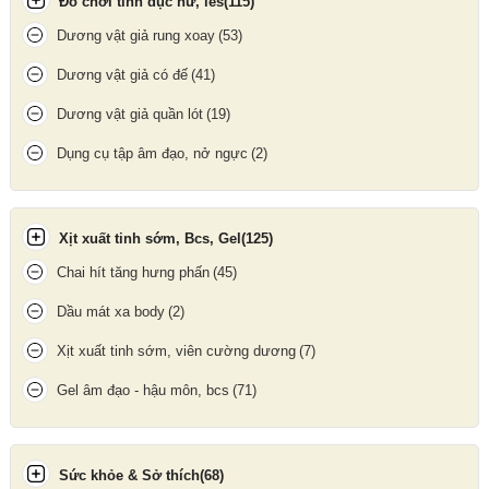
Đồ chơi tình dục nữ, les
(115)
được an toàn. Trong quá trình bơm hút bạn sẽ thấy dương vật
được kéo dài từ 3-5cm.
Dương vật giả rung xoay
(53)
Dương vật giả có đế
(41)
Dương vật giả quần lót
(19)
Dụng cụ tập âm đạo, nở ngực
(2)
Xịt xuất tinh sớm, Bcs, Gel
(125)
Chai hít tăng hưng phấn
(45)
Dầu mát xa body
(2)
Xịt xuất tinh sớm, viên cường dương
(7)
Gel âm đạo - hậu môn, bcs
(71)
Màn hình LCD hiển thị áp lực khi tập
Máy tập dương vật LCD
có những chiếc vòng đi kèm để khóa
Sức khỏe & Sở thích
(68)
miệng hút lại, vì lực hút mạnh dần nên có khuynh hướng hút sâu