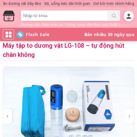
Nước hoa KD Quick Rush
Quần dương vật dây đeo
Xịt, uống kéo dài thời 
Dương vật
Máy mát xa
Trứng rung
Âm đạo giả
Xuất tinh sớm
Flash Sale
Máy tập to dương vật LG-108 – tự động hút
chân không