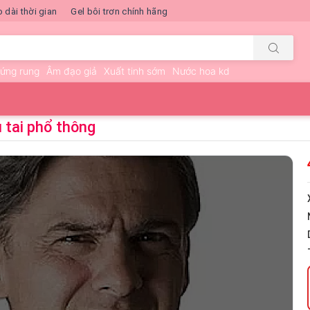
o dài thời gian
Gel bôi trơn chính hãng
rứng rung
Âm đạo giả
Xuất tinh sớm
Nước hoa kd
 tai phổ thông