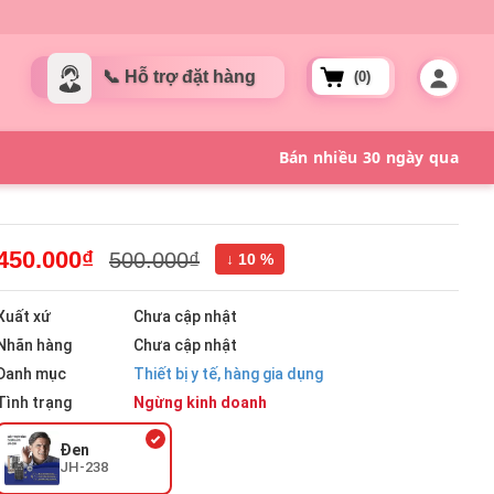
(0)
450.000₫
500.000₫
↓ 10 %
Xuất xứ
Chưa cập nhật
Nhãn hàng
Chưa cập nhật
Danh mục
Thiết bị y tế, hàng gia dụng
Tình trạng
Ngừng kinh doanh
Đen
JH-238