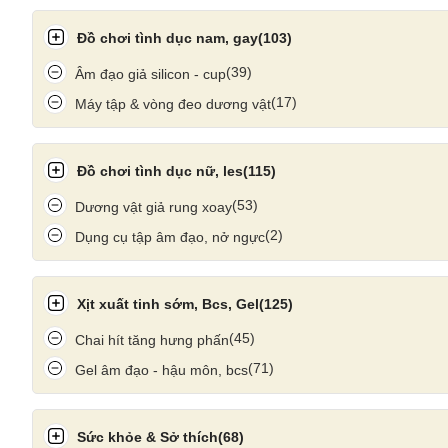
Máy trợ thính 
Đồ chơi tình dục nam, gay
(103)
(39)
Âm đạo giả silicon - cup
(17)
Máy tập & vòng đeo dương vật
Đồ chơi tình dục nữ, les
(115)
(53)
Dương vật giả rung xoay
(2)
Dụng cụ tập âm đạo, nở ngực
Xịt xuất tinh sớm, Bcs, Gel
(125)
(45)
Chai hít tăng hưng phấn
(71)
Gel âm đạo - hậu môn, bcs
Sức khỏe & Sở thích
(68)