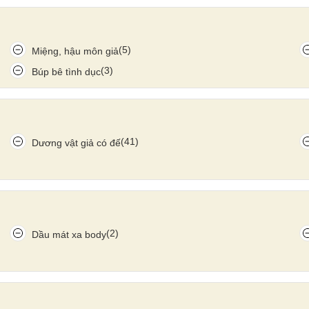
biohealth JH-238
(5)
Miệng, hậu môn giả
Update gần nhất lúc 11:17:55 16/06/2026
(3)
Búp bê tình dục
(41)
Dương vật giả có đế
(2)
Dầu mát xa body