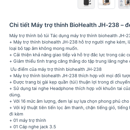
Chi tiết Máy trợ thính BioHealth JH-238 – đ
Máy trợ thính bỏ túi Tác dụng máy trợ thính biohealth JH-2
+ Máy trợ thính biohealth JH-238 hỗ trợ người nghe kém, l
loại bỏ tạp âm không mong muốn.
+ Cải thiện khả năng giao tiếp và hỗ trợ đắc lực trong các c
+ Giảm thiểu tình trạng căng thẳng do tập trung lắng nghe 
Ưu điểm của máy trợ thính biohealth JH-238
+ Máy trợ thính biohealth JH-238 thích hợp với mọi đối tư
+ Được trang bị gài kẹp quần (túi) thuận lợi trong di chuyển
+ Sử dụng tai nghe Headphone thích hợp với khuôn tai của 
dùng.
+ Với 16 mức âm lượng, đem lại sự lựa chọn phong phú cho
+ Với kỹ thuật tiên tiến lọc âm thanh, chặn tiếng gió, tiế
đi kèm
+ 01 máy trợ thính
+ 01 Cáp nghe jack 3.5