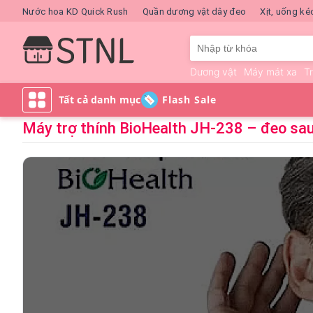
Nước hoa KD Quick Rush
Quần dương vật dây đeo
Xịt, uống ké
Dương vật
Máy mát xa
T
Flash Sale
Máy trợ thính BioHealth JH-238 – đeo sau