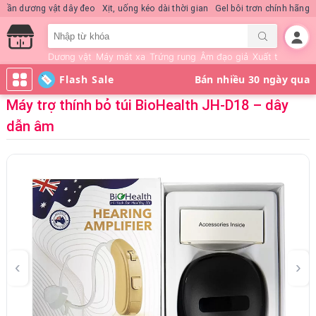
uần dương vật dây đeo
Xịt, uống kéo dài thời gian
Gel bôi trơn chính hãng
Dương vật
Máy mát xa
Trứng rung
Âm đạo giả
Xuất tinh sớm
Flash Sale
Máy trợ thính bỏ túi BioHealth JH-D18 – dây
dẫn âm