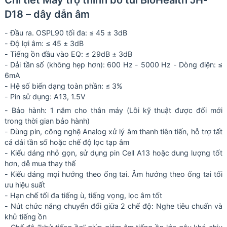
Chi tiết Máy trợ thính bỏ túi BioHealth JH-
D18 – dây dẫn âm
- Đầu ra. OSPL90 tối đa: ≤ 45 ± 3dB
- Độ lợi âm: ≤ 45 ± 3dB
- Tiếng ồn đầu vào EQ: ≤ 29dB ± 3dB
- Dải tần số (không hẹp hơn): 600 Hz - 5000 Hz - Dòng điện: ≤
6mA
- Hệ số biến dạng toàn phần: ≤ 3%
- Pin sử dụng: A13, 1.5V
- Bảo hành: 1 năm cho thân máy (Lỗi kỹ thuật được đổi mới
trong thời gian bảo hành)
- Dùng pin, công nghệ Analog xử lý âm thanh tiên tiến, hỗ trợ tất
cả dải tần số hoặc chế độ lọc tạp âm
- Kiểu dáng nhỏ gọn, sử dụng pin Cell A13 hoặc dung lượng tốt
hơn, dễ mua thay thế
- Kiểu dáng mọi hướng theo ống tai. Âm hướng theo ống tai tối
ưu hiệu suất
- Hạn chế tối đa tiếng ù, tiếng vọng, lọc âm tốt
- Nút chức năng chuyển đổi giữa 2 chế độ: Nghe tiêu chuẩn và
khử tiếng ồn