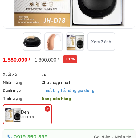
Xem 3 ảnh
1.580.000₫
↓ 1 %
1.600.000₫
Xuất xứ
úc
Nhãn hàng
Chưa cập nhật
Danh mục
Thiết bị y tế, hàng gia dụng
Tình trạng
Đang còn hàng
Đen
JH-D18
0919.350.899