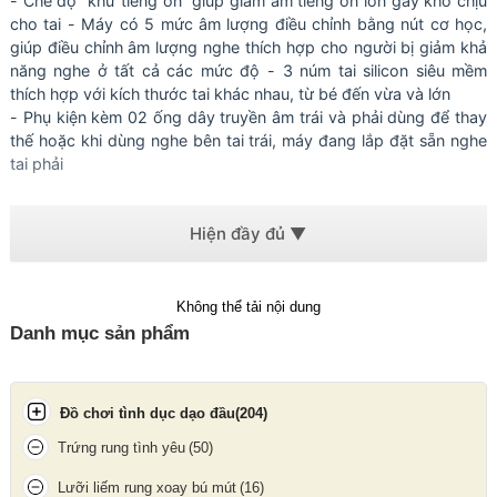
- Chế độ “khử tiếng ồn” giúp giảm âm tiếng ồn lớn gây khó chịu
cho tai - Máy có 5 mức âm lượng điều chỉnh bằng nút cơ học,
giúp điều chỉnh âm lượng nghe thích hợp cho người bị giảm khả
năng nghe ở tất cả các mức độ - 3 núm tai silicon siêu mềm
thích hợp với kích thước tai khác nhau, từ bé đến vừa và lớn
- Phụ kiện kèm 02 ống dây truyền âm trái và phải dùng để thay
thế hoặc khi dùng nghe bên tai trái, máy đang lắp đặt sẵn nghe
tai phải
Update gần nhất lúc 02:00:11 06/08/2026
Không thể tải nội dung
Danh mục sản phẩm
Đồ chơi tình dục dạo đầu
(204)
Trứng rung tình yêu
(50)
Lưỡi liếm rung xoay bú mút
(16)