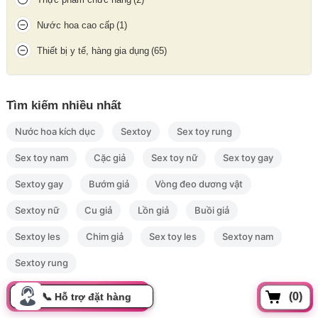
Nước hoa cao cấp
(1)
Thiết bị y tế, hàng gia dụng
(65)
Tìm kiếm nhiều nhất
Nước hoa kích dục
Sextoy
Sex toy rung
Sex toy nam
Cặc giả
Sex toy nữ
Sex toy gay
Sextoy gay
Bướm giả
Vòng đeo dương vật
Sextoy nữ
Cu giả
Lồn giả
Buồi giả
Sextoy les
Chim giả
Sex toy les
Sextoy nam
Sextoy rung
(0)