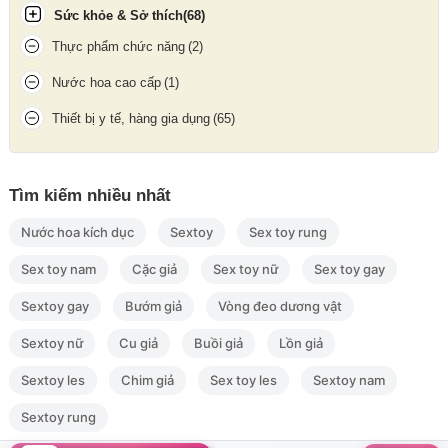
Sức khỏe & Sở thích
(68)
Thực phẩm chức năng
(2)
Nước hoa cao cấp
(1)
Thiết bị y tế, hàng gia dụng
(65)
Tìm kiếm nhiều nhất
Nước hoa kích dục
Sextoy
Sex toy rung
Sex toy nam
Cặc giả
Sex toy nữ
Sex toy gay
Sextoy gay
Bướm giả
Vòng đeo dương vật
Sextoy nữ
Cu giả
Buồi giả
Lồn giả
Sextoy les
Chim giả
Sex toy les
Sextoy nam
Sextoy rung