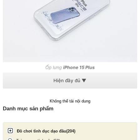
Ốp lưng
iPhone 15 Plus
🛡️ Chất liệu & bảo vệ
Chất liệu
TPU dẻo cao cấp
, đàn hồi tốt, chống trầy xước và va
Không thể tải nội dung
đập nhẹ
Danh mục sản phẩm
Viền bo mềm, giúp
giảm sốc khi rơi rớt
Không ố vàng nhanh, dễ vệ sinh, bền đẹp theo thời gian
Đồ chơi tình dục dạo đầu
(204)