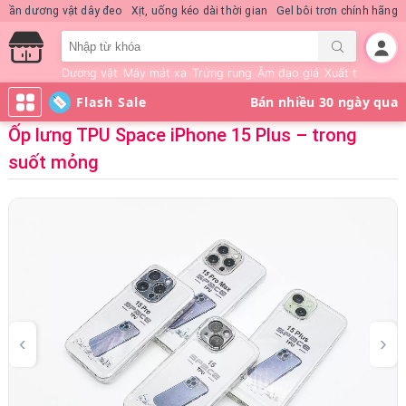
Nước hoa KD Quick Rush
Quần dương vật dây đeo
Xịt, uống kéo dài thời gi
Dương vật
Máy mát xa
Trứng rung
Âm đạo giả
Xuất tinh sớm
Flash Sale
Ốp lưng TPU Space iPhone 15 Plus – trong
suốt mỏng