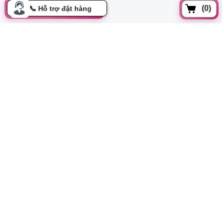
(0)
Đồng xoài, Phường 13, Tân bình, Tp Hồ Chí Minh
cskh.movo@gmail.com
0919.350.899
Thông tin
Tất cả danh mục
Hướng dẫn mua hàng
Chính sách đổi trả
Bảo mật thông tin
Cơ hội hợp tác
Liên hệ
Thanh toán & Giao hàng