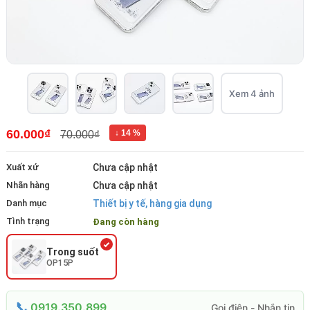
Xem 4 ảnh
60.000₫
↓ 14 %
70.000₫
Xuất xứ
Chưa cập nhật
Nhãn hàng
Chưa cập nhật
Danh mục
Thiết bị y tế, hàng gia dụng
Tình trạng
Đang còn hàng
Trong suốt
OP15P
0919.350.899