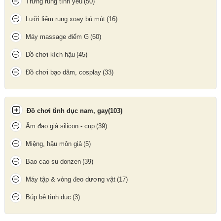
Trứng rung tình yêu
(50)
Ốp lưng iPhone 15 - Ốp lưng iPhone 15 Plus
Lưỡi liếm rung xoay bú mút
(16)
Update gần nhất lúc 11:01:30 16/06/2026
Máy massage điểm G
(60)
Đồ chơi kích hậu
(45)
Đồ chơi bạo dâm, cosplay
(33)
Đồ chơi tình dục nam, gay
(103)
Âm đạo giả silicon - cup
(39)
Miệng, hậu môn giả
(5)
Bao cao su donzen
(39)
Máy tập & vòng đeo dương vật
(17)
Búp bê tình dục
(3)