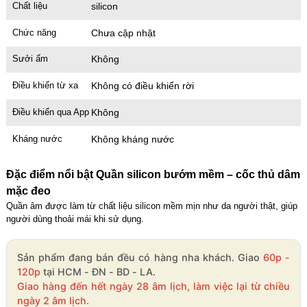
Chất liệu
silicon
Cu giả có đế 3 màu nam tính – silicon gân nổi
Chức năng
Chưa cập nhật
Mã
DDR3
trị giá
550.000₫
Sưởi ấm
Không
Điều khiển từ xa
Không có điều khiển rời
Điều khiển qua App
Không
Kháng nước
Không kháng nước
Đặc điểm nổi bật Quần silicon bướm mềm – cốc thủ dâm
mặc đeo
Quần âm được làm từ chất liệu silicon mềm mịn như da người thật, giúp
người dùng thoải mái khi sử dụng.
Sản phẩm đang bán đều có hàng nha khách. Giao
60p -
120p
tại HCM - ĐN - BD - LA.
Giao hàng đến hết ngày 28 âm lịch, làm việc lại từ chiều
ngày 2 âm lịch.