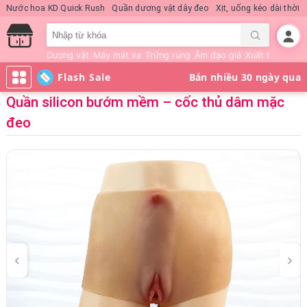
Nước hoa KD Quick Rush
Quần dương vật dây đeo
Xịt, uống kéo dài thời 
Dương vật
Máy mát xa
Trứng rung
Âm đạo giả
Xuất tinh sớm
Flash Sale
Quần silicon bướm mềm – cốc thủ dâm mặc
đeo