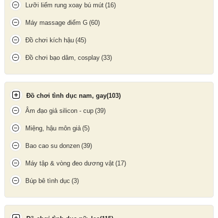
Lưỡi liếm rung xoay bú mút
(16)
Máy massage điểm G
(60)
Đồ chơi kích hậu
(45)
Đồ chơi bạo dâm, cosplay
(33)
Hình ảnh rõ nét phần lỗ âm đạo
Đồ chơi tình dục nam, gay
(103)
Âm đạo giả silicon - cup
(39)
Miệng, hậu môn giả
(5)
Bao cao su donzen
(39)
Máy tập & vòng đeo dương vật
(17)
Búp bê tình dục
(3)