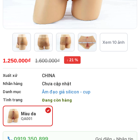
Xem 10 ảnh
1.250.000₫
↓ 21 %
1.600.000₫
Xuất xứ
CHINA
Nhãn hàng
Chưa cập nhật
Danh mục
Âm đạo giả silicon - cup
Tình trạng
Đang còn hàng
Màu da
QA001
0919.350.899