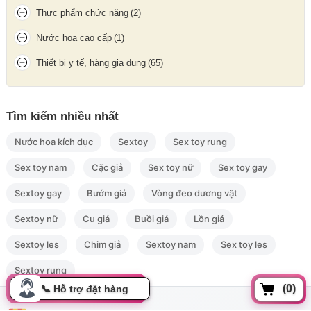
Thực phẩm chức năng
(2)
Nước hoa cao cấp
(1)
Thiết bị y tế, hàng gia dụng
(65)
Hình ảnh phần mông phía sau chiếc quần
Tìm kiếm nhiều nhất
Nước hoa kích dục
Sextoy
Sex toy rung
Sex toy nam
Cặc giả
Sex toy nữ
Sex toy gay
Sextoy gay
Bướm giả
Vòng đeo dương vật
Sextoy nữ
Cu giả
Buồi giả
Lồn giả
Sextoy les
Chim giả
Sextoy nam
Sex toy les
Sextoy rung
(0)