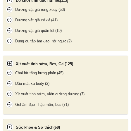
Đồ chơi tình dục nữ, les
(115)
Dương vật giả rung xoay
(53)
Dương vật giả có đế
(41)
Phần âm đạo trên quần silicon có kiểu dáng hồng hào cùng với
lỗ âm đạo mềm mịn
Dương vật giả quần lót
(19)
Đây sẽ là trợ thủ đắc lực, giúp các chàng gay tạo thêm nhiều
kích thích cho người yêu như thiên đường tình ái đê mê và sung
Dụng cụ tập âm đạo, nở ngực
(2)
sướng. "Đối tác" của các chàng sẽ bị chinh phục bởi sự tuyệt vời
và sung mãnh của bạn trong chuyện chăn gối, còn chần chừ gì
mà không thử ngay món đồ chơi tuyệt vời này.
Xịt xuất tinh sớm, Bcs, Gel
(125)
Chai hít tăng hưng phấn
(45)
Dầu mát xa body
(2)
Xịt xuất tinh sớm, viên cường dương
(7)
Gel âm đạo - hậu môn, bcs
(71)
Sức khỏe & Sở thích
(68)