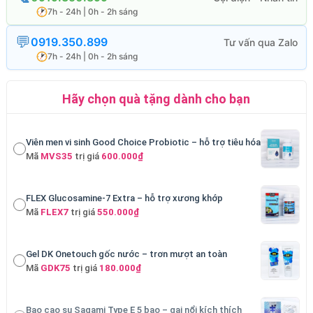
7h - 24h | 0h - 2h sáng
0919.350.899
7h - 24h | 0h - 2h sáng
Hãy chọn quà tặng dành cho bạn
Viên men vi sinh Good Choice Probiotic – hỗ trợ tiêu hóa
Mã
MVS35
trị giá
600.000₫
FLEX Glucosamine-7 Extra – hỗ trợ xương khớp
Mã
FLEX7
trị giá
550.000₫
Gel DK Onetouch gốc nước – trơn mượt an toàn
Mã
GDK75
trị giá
180.000₫
Bao cao su Sagami Type E 5 bao – gai nổi kích thích