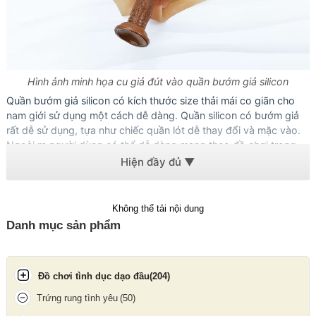
Hình ảnh minh họa cu giả đút vào quần bướm giả silicon
Quần bướm giả silicon có kích thước size thải mái co giãn cho
nam giới sử dụng một cách dễ dàng. Quần silicon có bướm giả
rất dễ sử dụng, tựa như chiếc quần lót dễ thay đổi và mặc vào.
Ngoài ra người dùng có thể dễ dàng mang theo đồ chơi trong
các chuyến đi xa, vừa gọn nhẹ lại dễ bảo quản.
Không thể tải nội dung
Danh mục sản phẩm
Đồ chơi tình dục dạo đầu
(204)
Trứng rung tình yêu
(50)