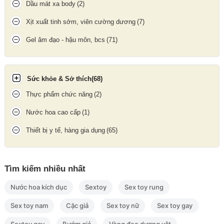
Dầu mát xa body
(2)
Xịt xuất tinh sớm, viên cường dương
(7)
Gel âm đạo - hậu môn, bcs
(71)
Sức khỏe & Sở thích
(68)
Thực phẩm chức năng
(2)
Nước hoa cao cấp
(1)
Thiết bị y tế, hàng gia dụng
(65)
Tìm kiếm nhiều nhất
Mặt hàng hỗ trợ giảm rụng tóc, kích thích mọc tóc mới và phục
Nước hoa kích dục
Sextoy
Sex toy rung
hồi tóc hư tổn hiệu quả.
Sex toy nam
Cặc giả
Sex toy nữ
Sex toy gay
Cách bảo quản Organika Hair Plus