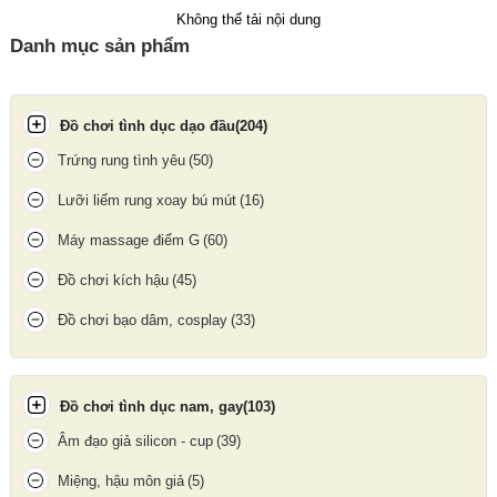
Không thể tải nội dung
Organika Hair Plus giúp cải thiện, nuôi dưỡng và tăng cường độ
Danh mục sản phẩm
chắc khỏe cho tóc từ bên trong, thích hợp cho cả nam và nữ.
Đối tượng sử dụng
Đồ chơi tình dục dạo đầu
(204)
Nam và nữ từ 18 tuổi trở lên
Trứng rung tình yêu
(50)
Người có tóc thưa, rụng tóc nhiều, tóc yếu
Người sau sinh, sau hóa trị hoặc gặp tình trạng rụng tóc do
Lưỡi liếm rung xoay bú mút
(16)
stress
Máy massage điểm G
(60)
Hướng dẫn sử dụng
Đồ chơi kích hậu
(45)
Liều dùng:
2 viên mỗi ngày hoặc theo chỉ định của chuyên gia y
tế
Đồ chơi bạo dâm, cosplay
(33)
Quy cách:
60 viên/hộp, sử dụng được trong khoảng 1 tháng
Đồ chơi tình dục nam, gay
(103)
Âm đạo giả silicon - cup
(39)
Miệng, hậu môn giả
(5)