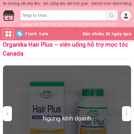
uần dương vật dây đeo
Xịt, uống kéo dài thời gian
Gel bôi trơn chính hãng
Dương vật
Máy mát xa
Trứng rung
Âm đạo giả
Xuất tinh sớm
Flash Sale
Organika Hair Plus – viên uống hỗ trợ mọc tóc
Canada
Ngừng kinh doanh