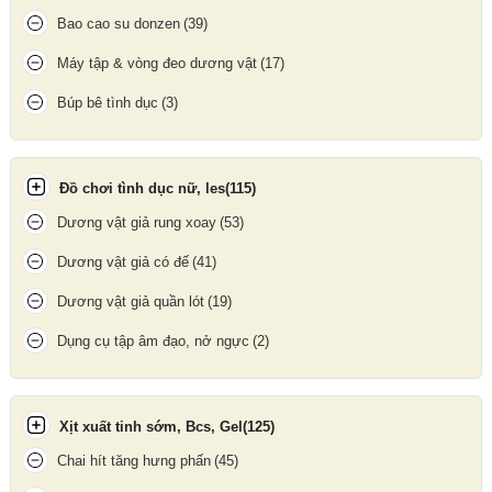
Bao cao su donzen
(39)
Máy tập & vòng đeo dương vật
(17)
Búp bê tình dục
(3)
Đồ chơi tình dục nữ, les
(115)
Dương vật giả rung xoay
(53)
Viên uống Organika Hair Plus có xuất xứ từ Canada
Dương vật giả có đế
(41)
Dương vật giả quần lót
(19)
Ưu điểm nổi bật
Dụng cụ tập âm đạo, nở ngực
(2)
Mặt hàng đạt tiêu chuẩn chất lượng cao, được cấp mã NPN
(Natural Product Number) của Canada:
NPN 80043469
Kiểu dáng bao bì chắc chắn, dễ sử dụng
Xịt xuất tinh sớm, Bcs, Gel
(125)
Dạng viên uống tiện lợi, dễ hấp thu
Chai hít tăng hưng phấn
(45)