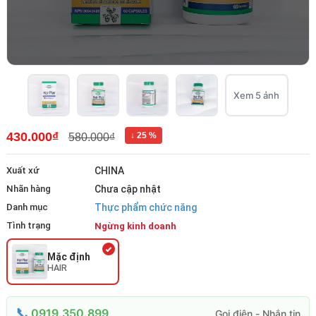
Xem 5 ảnh
430.000₫
↓ 25 %
580.000₫
Xuất xứ
CHINA
Nhãn hàng
Chưa cập nhật
Danh mục
Thực phẩm chức năng
Tình trạng
Ngừng kinh doanh
Mặc định
HAIR
0919.350.899